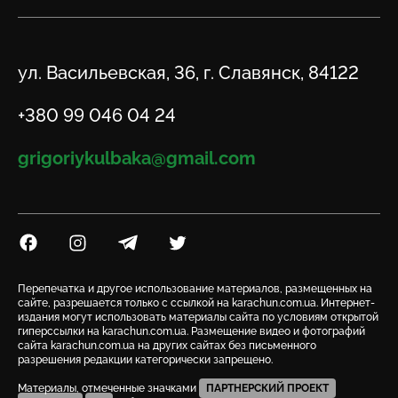
Адрес
ул. Васильевская, 36, г. Славянск, 84122
Телефон
+380 99 046 04 24
Email
grigoriykulbaka@gmail.com
Посилання на Facebook
Посилання на Instagram
Посилання на Telegram
Посилання на Twitter
Перепечатка и другое использование материалов, размещенных на
сайте, разрешается только с ссылкой на karachun.com.ua. Интернет-
издания могут использовать материалы сайта по условиям открытой
гиперссылки на karachun.com.ua. Размещение видео и фотографий
сайта karachun.com.ua на других сайтах без письменного
разрешения редакции категорически запрещено.
Материалы, отмеченные значками
ПАРТНЕРСКИЙ ПРОЕКТ