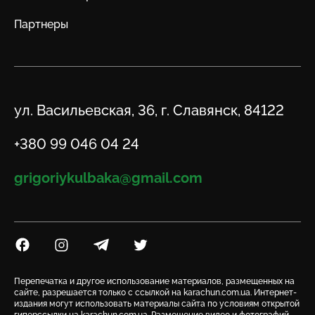
Партнеры
Адрес
ул. Васильевская, 36, г. Славянск, 84122
Телефон
+380 99 046 04 24
Email
grigoriykulbaka@gmail.com
Посилання на Facebook
Посилання на Instagram
Посилання на Telegram
Посилання на Twitter
Перепечатка и другое использование материалов, размещенных на
сайте, разрешается только с ссылкой на karachun.com.ua. Интернет-
издания могут использовать материалы сайта по условиям открытой