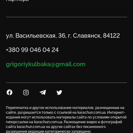
Адрес
ул. Васильевская, 36, г. Славянск, 84122
Телефон
+380 99 046 04 24
Email
grigoriykulbaka@gmail.com
Посилання на Facebook
Посилання на Instagram
Посилання на Telegram
Посилання на Twitter
Перепечатка и другое использование материалов, размещенных на
сайте, разрешается только с ссылкой на karachun.com.ua. Интернет-
издания могут использовать материалы сайта по условиям открытой
гиперссылки на karachun.com.ua. Размещение видео и фотографий
сайта karachun.com.ua на других сайтах без письменного
разрешения редакции категорически запрещено.