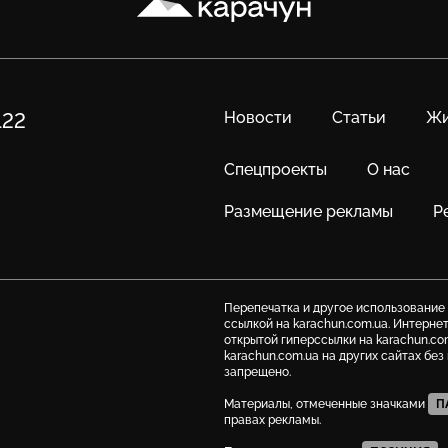
Новости
Статьи
Жи
122
Спецпроекты
О нас
Размещение рекламы
Р
Перепечатка и другое использование
ссылкой на karachun.com.ua. Интерне
открытой гиперссылки на karachun.co
karachun.com.ua на других сайтах бе
запрещено.
Материалы, отмеченные значками
П
правах рекламы.