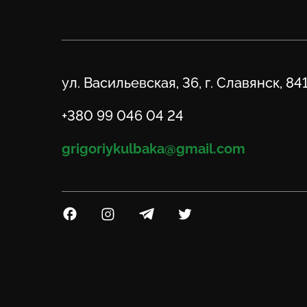
Адрес
ул. Васильевская, 36, г. Славянск, 84
Телефон
+380 99 046 04 24
Email
grigoriykulbaka@gmail.com
Посилання на Facebook
Посилання на Instagram
Посилання на Telegram
Посилання на Twitter