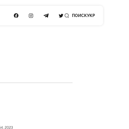
ПОСИЛАННЯ НА FACEBOOK
ПОСИЛАННЯ НА INSTAGRAM
ПОСИЛАННЯ НА TELEGRAM
ПОСИЛАННЯ НА TWITTER
ПОИСК
УКР
54, 2023