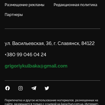
Размещение рекламы
Редакционная политика
Партнеры
Адрес
ул. Васильевская, 36, г. Славянск, 84122
Телефон
+380 99 046 04 24
Email
grigoriykulbaka@gmail.com
Посилання на Facebook
Посилання на Instagram
Посилання на Telegram
Посилання на Twitter
Перепечатка и другое использование материалов, размещенных на
сайте, разрешается только с ссылкой на karachun.com.ua. Интернет-