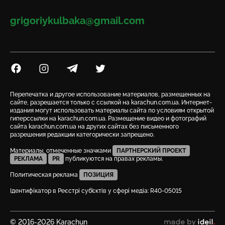
Email
grigoriykulbaka@gmail.com
Посилання на Facebook
Посилання на Instagram
Посилання на Telegram
Посилання на Twitter
Перепечатка и другое использование материалов, размещенных на
сайте, разрешается только с ссылкой на karachun.com.ua. Интернет-
издания могут использовать материалы сайта по условиям открытой
гиперссылки на karachun.com.ua. Размещение видео и фотографий
сайта karachun.com.ua на других сайтах без письменного
разрешения редакции категорически запрещено.
Материалы, отмеченные значками
ПАРТНЕРСКИЙ ПРОЕКТ
РЕКЛАМА
PR
публикуются на правах рекламы.
Политическая реклама
ПОЗИЦИЯ
Ідентифікатор в Реєстрі суб’єктів у сфері медіа: R40-05015
© 2016-2026 Karachun
сделано в ideil.