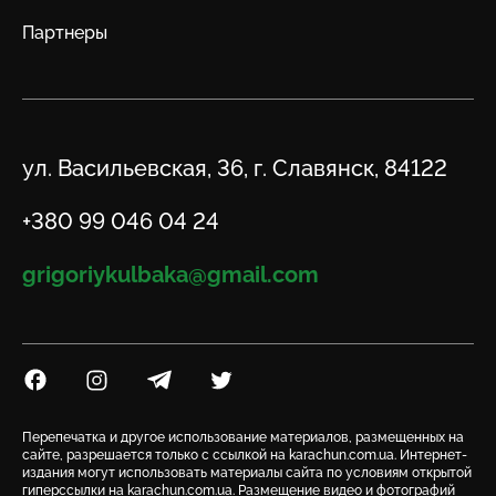
Партнеры
Адрес
ул. Васильевская, 36, г. Славянск, 84122
Телефон
+380 99 046 04 24
Email
grigoriykulbaka@gmail.com
Посилання на Facebook
Посилання на Instagram
Посилання на Telegram
Посилання на Twitter
Перепечатка и другое использование материалов, размещенных на
сайте, разрешается только с ссылкой на karachun.com.ua. Интернет-
издания могут использовать материалы сайта по условиям открытой
гиперссылки на karachun.com.ua. Размещение видео и фотографий