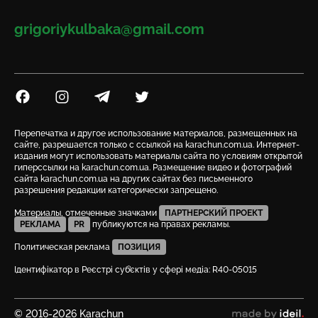
Email
grigoriykulbaka@gmail.com
Посилання на Facebook
Посилання на Instagram
Посилання на Telegram
Посилання на Twitter
Перепечатка и другое использование материалов, размещенных на
сайте, разрешается только с ссылкой на karachun.com.ua. Интернет-
издания могут использовать материалы сайта по условиям открытой
гиперссылки на karachun.com.ua. Размещение видео и фотографий
сайта karachun.com.ua на других сайтах без письменного
разрешения редакции категорически запрещено.
Материалы, отмеченные значками
ПАРТНЕРСКИЙ ПРОЕКТ
РЕКЛАМА
PR
публикуются на правах рекламы.
Политическая реклама
ПОЗИЦИЯ
Ідентифікатор в Реєстрі суб’єктів у сфері медіа: R40-05015
© 2016-2026 Karachun
сделано в ideil.