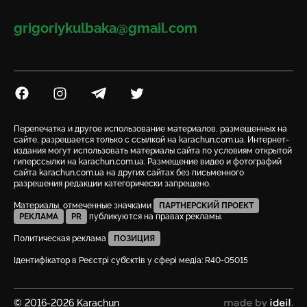
Email
grigoriykulbaka@gmail.com
Посилання на Facebook
Посилання на Instagram
Посилання на Telegram
Посилання на Twitter
Перепечатка и другое использование материалов, размещенных на
сайте, разрешается только с ссылкой на karachun.com.ua. Интернет-
издания могут использовать материалы сайта по условиям открытой
гиперссылки на karachun.com.ua. Размещение видео и фотографий
сайта karachun.com.ua на других сайтах без письменного
разрешения редакции категорически запрещено.
Материалы, отмеченные значками
ПАРТНЕРСКИЙ ПРОЕКТ
РЕКЛАМА
PR
публикуются на правах рекламы.
Политическая реклама
ПОЗИЦИЯ
Ідентифікатор в Реєстрі суб’єктів у сфері медіа: R40-05015
© 2016-2026 Karachun
сделано в ideil.