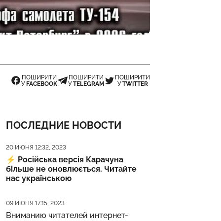
ПОШИРИТИ
ПОШИРИТИ
ПОШИРИТИ
У
FACEBOOK
У
TELEGRAM
У
TWITTER
ПОСЛЕДНИЕ НОВОСТИ
Дата публикации
20 ИЮНЯ 12:32, 2023
⚡️
Російська версія Карачуна
більше не оновлюється. Читайте
нас українською
Дата публикации
09 ИЮНЯ 17:15, 2023
Вниманию читателей интернет-