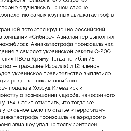
авиафлота пользователи соцсетей
оторые случились в нашей стране.
хронологию самых крупных авиакатастроф в
краиной потерпел крушение российский
иакомпании «Сибирь». Авиалайнер выполнял
овосибирск. Авиакатастрофа произошла над
ания в самолет украинской ракеты С-200,
ских ПВО в Крыму. Тогда погибли 78
ство — граждане Израиля) и 12 членов
одов украинское правительство выплатило
ации родственникам погибших.
ь» подала в Хозсуд Киева иск к
ейству о возмещении ущерба, нанесенного
-154. Стоит отметить, что тогда же
 уголовное дело по статье «терроризм».
виакатастрофа произошла на аэродроме
ремя авиашоу упал на толпу зрителей