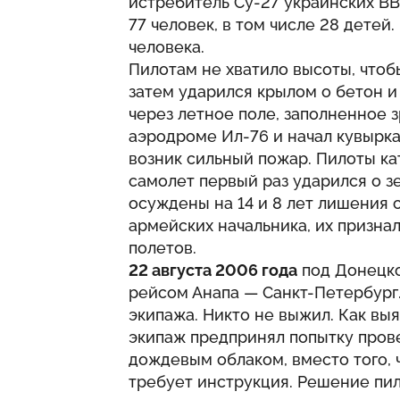
истребитель Су-27 украинских ВВ
77 человек, в том числе 28 дете
человека.
Пилотам не хватило высоты, чтобы
затем ударился крылом о бетон и
через летное поле, заполненное 
аэродроме Ил-76 и начал кувырка
возник сильный пожар. Пилоты кат
самолет первый раз ударился о з
осуждены на 14 и 8 лет лишения 
армейских начальника, их призн
полетов.
22 августа 2006 года
под Донецко
рейсом Анапа — Санкт-Петербург.
экипажа. Никто не выжил. Как выя
экипаж предпринял попытку пров
дождевым облаком, вместо того, ч
требует инструкция. Решение пило