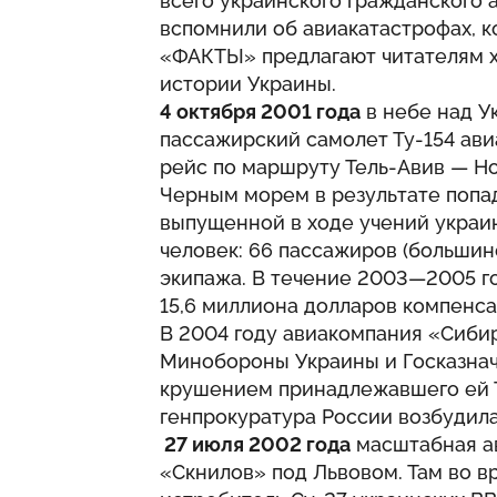
всего украинского гражданского 
вспомнили об авиакатастрофах, к
«
ФАКТЫ
» предлагают читателям 
истории Украины.
4 октября 2001 года
в небе над У
пассажирский самолет Ту-154 ав
рейс по маршруту Тель-Авив — Н
Черным морем в результате попад
выпущенной в ходе учений украин
человек: 66 пассажиров (большин
экипажа. В течение 2003—2005 г
15,6 миллиона долларов компенс
В 2004 году авиакомпания «Сибир
Минобороны Украины и Госказнач
крушением принадлежавшего ей Ту
генпрокуратура России возбудила
27 июля 2002 года
масштабная а
«Скнилов» под Львовом. Там во в