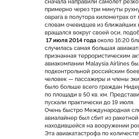
сначала направили самолет резко 
примерно через три минуты рухну
оврага в полутора километрах от
словам очевидцев из ближайших 
вращался вокруг своей оси, подо
17 июля 2014 года
около 16:20 б
случилась самая большая авиакат
признанная террористическим ак
авиакомпании Malaysia Airlines б
подконтрольной российским боеви
человек — пассажиры и члены эки
было больше всего граждан Ниде
по площади в 50 кв. км. Предста
пускали практически до 19 июля.
Очень быстро Международная сле
авиалайнер был сбит из ракетной
находившейся на вооружении ро
Эта авиакатастрофа по количеств