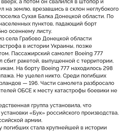
вверх, а потом он свалился в штопор и
л на землю, врезавшись в склон неглубокого
 поселка Сухая Балка Донецкой области. По
населенных пунктов, падающий борт
бно осеннему листу.
лиз села Грабово Донецкой области
астрофа в истории Украины, позже
том. Пассажирский самолет Boeing 777
ыл сбит ракетой, выпущенной с территории,
кам. На борту Boeing 777 находилось 298
пажа. Не уцелел никто. Среди погибших
рландов — 196. Части самолета разбросало
вителей ОБСЕ к месту катастрофы боевики не
дственная группа установила, что
 установки «Бук» российского производства,
ссийской армии.
у погибших стала крупнейшей в истории