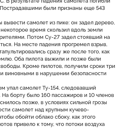
С. В результате падения самолета погибли
й. Пострадавшими были признаны еще 543
 вывести самолет из пике: он задел дерево,
 некоторое время скользил вдоль земли
зрителями. Потом Су-27 задел стоявший на
ться. На месте падения прогремел взрыв,
апультировались сразу же после того, как
емлю. Оба пилота выжили и позже были
свободы. Кроме пилотов, получили сроки три
али виновными в нарушении безопасности
м упал самолет Ту-154, следовавший
 На борту было 160 пассажиров и 10 членов
снилось позже, в условиях сильной грозы
ести самолет над крупным кучево-
тобы обойти облако сбоку, как этого
тов привело к тому, что потоки воздуха