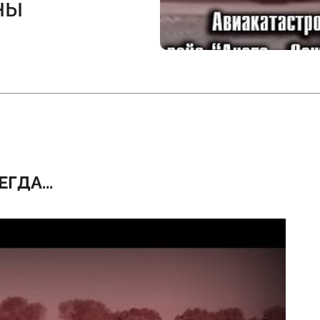
ны
ГДА...