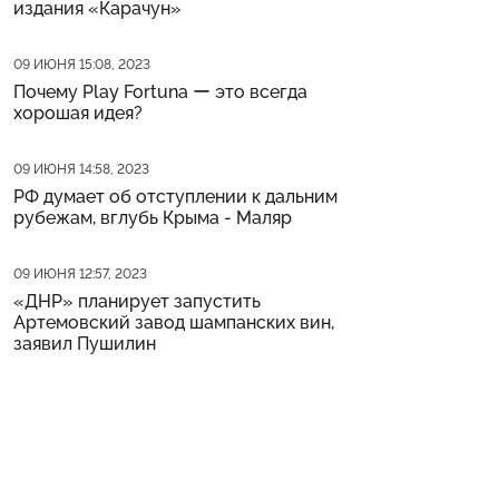
издания «Карачун»
Дата публикации
09 ИЮНЯ 15:08, 2023
Почему Play Fortuna ー это всегда
хорошая идея?
Дата публикации
09 ИЮНЯ 14:58, 2023
РФ думает об отступлении к дальним
рубежам, вглубь Крыма - Маляр
Дата публикации
09 ИЮНЯ 12:57, 2023
«ДНР» планирует запустить
Артемовский завод шампанских вин,
заявил Пушилин