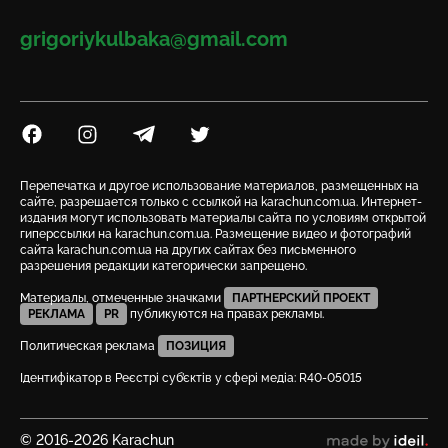
Email
grigoriykulbaka@gmail.com
Посилання на Facebook
Посилання на Instagram
Посилання на Telegram
Посилання на Twitter
Перепечатка и другое использование материалов, размещенных на
сайте, разрешается только с ссылкой на karachun.com.ua. Интернет-
издания могут использовать материалы сайта по условиям открытой
гиперссылки на karachun.com.ua. Размещение видео и фотографий
сайта karachun.com.ua на других сайтах без письменного
разрешения редакции категорически запрещено.
Материалы, отмеченные значками
ПАРТНЕРСКИЙ ПРОЕКТ
РЕКЛАМА
PR
публикуются на правах рекламы.
Политическая реклама
ПОЗИЦИЯ
Ідентифікатор в Реєстрі суб’єктів у сфері медіа: R40-05015
© 2016-2026 Karachun
сделано в ideil.