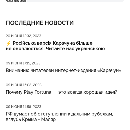
ПОСЛЕДНИЕ НОВОСТИ
Дата публикации
20 ИЮНЯ 12:32, 2023
⚡️
Російська версія Карачуна більше
не оновлюється. Читайте нас українською
Дата публикации
09 ИЮНЯ 17:15, 2023
Вниманию читателей интернет-издания «Карачун»
Дата публикации
09 ИЮНЯ 15:08, 2023
Почему Play Fortuna ー это всегда хорошая идея?
Дата публикации
09 ИЮНЯ 14:58, 2023
РФ думает об отступлении к дальним рубежам,
вглубь Крыма - Маляр