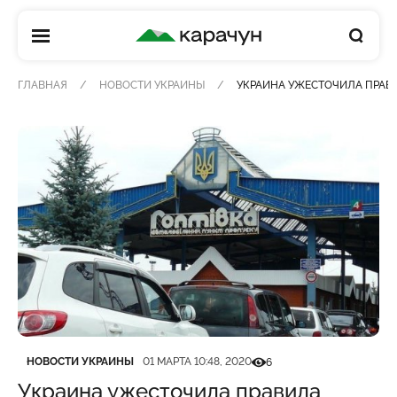
КАРАЧУН
ГЛАВНАЯ
НОВОСТИ УКРАИНЫ
УКРАИНА УЖЕСТОЧИЛА ПРАВИ
Категория
Дата публикации
Кількість переглядів
НОВОСТИ УКРАИНЫ
01 МАРТА 10:48, 2020
6
Украина ужесточила правила