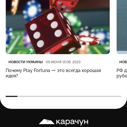
Категория
Дата публикации
Кате
Дата
НОВОСТИ УКРАИНЫ
НОВ
09 ИЮНЯ 15:08, 2023
Почему Play Fortuna ー это всегда хорошая
РФ д
идея?
рубе
Карачун