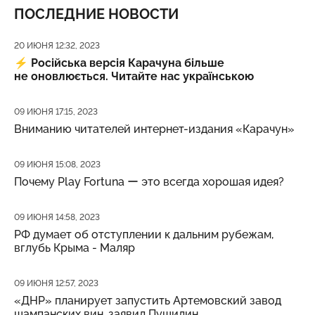
ПОСЛЕДНИЕ НОВОСТИ
Дата публикации
20 ИЮНЯ 12:32, 2023
⚡️
Російська версія Карачуна більше
не оновлюється. Читайте нас українською
Дата публикации
09 ИЮНЯ 17:15, 2023
Вниманию читателей интернет-издания «Карачун»
Дата публикации
09 ИЮНЯ 15:08, 2023
Почему Play Fortuna ー это всегда хорошая идея?
Дата публикации
09 ИЮНЯ 14:58, 2023
РФ думает об отступлении к дальним рубежам,
вглубь Крыма - Маляр
Дата публикации
09 ИЮНЯ 12:57, 2023
«ДНР» планирует запустить Артемовский завод
шампанских вин, заявил Пушилин