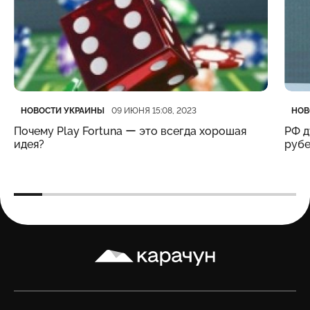
Категория
Дата публикации
Кате
Дата
НОВОСТИ УКРАИНЫ
НОВ
09 ИЮНЯ 15:08, 2023
Почему Play Fortuna ー это всегда хорошая
РФ д
идея?
рубе
Карачун