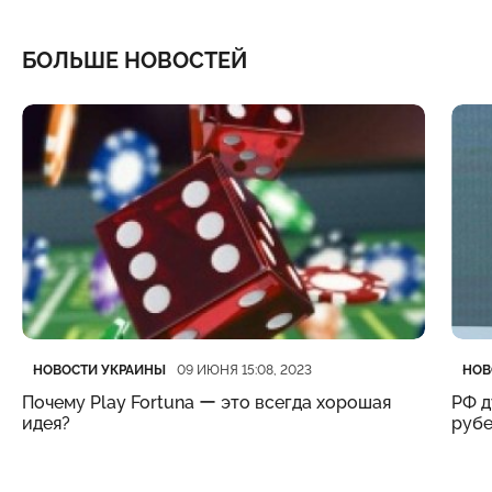
БОЛЬШЕ НОВОСТЕЙ
Категория
Дата публикации
Кате
Дата
НОВОСТИ УКРАИНЫ
НОВ
09 ИЮНЯ 15:08, 2023
Почему Play Fortuna ー это всегда хорошая
РФ д
идея?
рубе