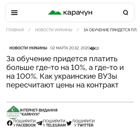
КАРАЧУН
ГЛАВНАЯ
НОВОСТИ УКРАИНЫ
ЗА ОБУЧЕНИЕ ПРИДЕТСЯ ПЛАТ
Категория
Дата публикации
Кількість переглядів
НОВОСТИ УКРАИНЫ
02 МАРТА 20:32, 2020
13
За обучение придется платить
больше где-то на 10%, а где-то и
на 100%. Как украинские ВУЗы
пересчитают цены на контракт
ІНТЕРНЕТ-ВИДАННЯ
"КАРАЧУН"
ПОШИРИТИ
ПОШИРИТИ
ПОШИРИТИ
У
FACEBOOK
У
TELEGRAM
У
TWITTER