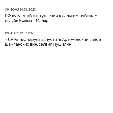
Дата публикации
09 ИЮНЯ 14:58, 2023
РФ думает об отступлении к дальним рубежам,
вглубь Крыма - Маляр
Дата публикации
09 ИЮНЯ 12:57, 2023
«ДНР» планирует запустить Артемовский завод
шампанских вин, заявил Пушилин