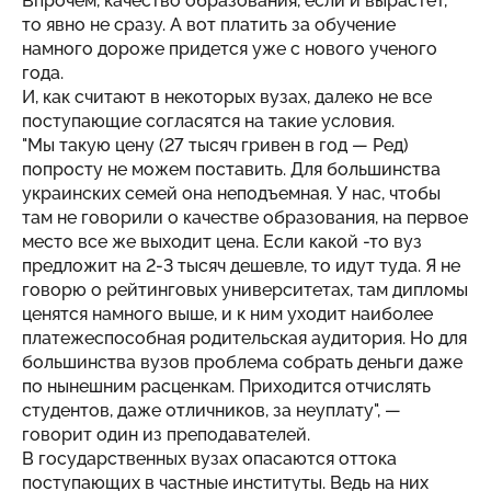
Впрочем, качество образования, если и вырастет,
то явно не сразу. А вот платить за обучение
намного дороже придется уже с нового ученого
года.
И, как считают в некоторых вузах, далеко не все
поступающие согласятся на такие условия.
"Мы такую цену (27 тысяч гривен в год — Ред)
попросту не можем поставить. Для большинства
украинских семей она неподъемная. У нас, чтобы
там не говорили о качестве образования, на первое
место все же выходит цена. Если какой -то вуз
предложит на 2-3 тысяч дешевле, то идут туда. Я не
говорю о рейтинговых университетах, там дипломы
ценятся намного выше, и к ним уходит наиболее
платежеспособная родительская аудитория. Но для
большинства вузов проблема собрать деньги даже
по нынешним расценкам. Приходится отчислять
студентов, даже отличников, за неуплату", —
говорит один из преподавателей.
В государственных вузах опасаются оттока
поступающих в частные институты. Ведь на них