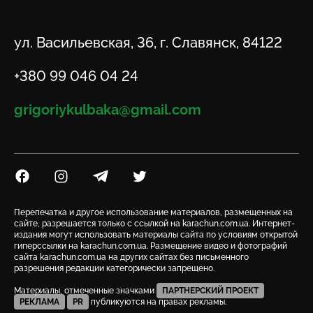
Адрес
ул. Васильевская, 36, г. Славянск, 84122
Телефон
+380 99 046 04 24
Email
grigoriykulbaka@gmail.com
Посилання на Facebook
Посилання на Instagram
Посилання на Telegram
Посилання на Twitter
Перепечатка и другое использование материалов, размещенных на
сайте, разрешается только с ссылкой на karachun.com.ua. Интернет-
издания могут использовать материалы сайта по условиям открытой
гиперссылки на karachun.com.ua. Размещение видео и фотографий
сайта karachun.com.ua на других сайтах без письменного
разрешения редакции категорически запрещено.
Материалы, отмеченные значками
ПАРТНЕРСКИЙ ПРОЕКТ
РЕКЛАМА
PR
публикуются на правах рекламы.