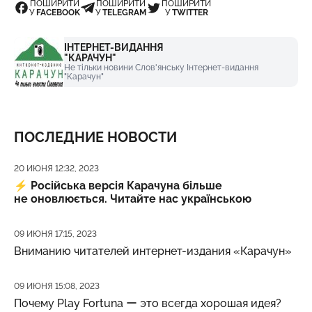
ПОШИРИТИ
ПОШИРИТИ
ПОШИРИТИ
У
FACEBOOK
У
TELEGRAM
У
TWITTER
ІНТЕРНЕТ-ВИДАННЯ
"КАРАЧУН"
Не тільки новини Слов'янську Інтернет-видання
"Карачун"
ПОСЛЕДНИЕ НОВОСТИ
Дата публикации
20 ИЮНЯ 12:32, 2023
⚡️
Російська версія Карачуна більше
не оновлюється. Читайте нас українською
Дата публикации
09 ИЮНЯ 17:15, 2023
Вниманию читателей интернет-издания «Карачун»
Дата публикации
09 ИЮНЯ 15:08, 2023
Почему Play Fortuna ー это всегда хорошая идея?