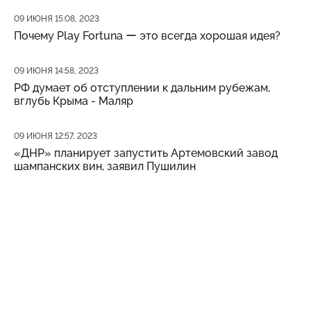
Дата публикации
09 ИЮНЯ 15:08, 2023
Почему Play Fortuna ー это всегда хорошая идея?
Дата публикации
09 ИЮНЯ 14:58, 2023
РФ думает об отступлении к дальним рубежам,
вглубь Крыма - Маляр
Дата публикации
09 ИЮНЯ 12:57, 2023
«ДНР» планирует запустить Артемовский завод
шампанских вин, заявил Пушилин