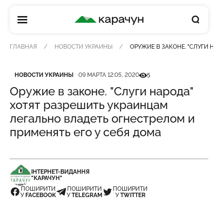
КАРАЧУН
ГЛАВНАЯ
НОВОСТИ УКРАИНЫ
ОРУЖИЕ В ЗАКОНЕ. "СЛУГИ Н
Категория
Дата публикации
Кількість переглядів
НОВОСТИ УКРАИНЫ
09 МАРТА 12:05, 2020
5
Оружие в законе. "Слуги народа"
хотят разрешить украинцам
легально владеть огнестрелом и
применять его у себя дома
ІНТЕРНЕТ-ВИДАННЯ
"КАРАЧУН"
ПОШИРИТИ
ПОШИРИТИ
ПОШИРИТИ
У
FACEBOOK
У
TELEGRAM
У
TWITTER