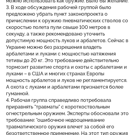
можно использовать как оружие. Было бы желание.
3. В ходе обсуждения рабочей группой было
предложено убрать пункт законопроекта о
причислении к оружию пневматических стволов со
скоростью полета пули свыше 100 метров в
секунду, а также рекомендовано уточнить
допустимую мощность луков и арбалетов. Сейчас в
Украине можно без разрешения владеть
арбалетами и луками с мощностью натяжения
тетивы до 20 кг. Это требование действительно
тормозит развитие спорта и охоты с арбалетами и
луками – в США и многих странах Европы
мощность арбалетов и луков не регламентируется.
А охота с луками и арбалетами признается более
гуманной.
4. Рабочая группа справедливо потребовала
приравнять "травматы" с короткоствольным
огнестрельным оружием. Эксперты обосновали это
требование: "ошибочное недооценивание
травматического оружия влечет за собой его
безответственное применение. На этот тип оружия