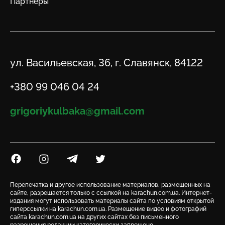
Партнеры
Адрес
ул. Васильевская, 36, г. Славянск, 84122
Телефон
+380 99 046 04 24
Email
grigoriykulbaka@gmail.com
Посилання на Facebook
Посилання на Instagram
Посилання на Telegram
Посилання на Twitter
Перепечатка и другое использование материалов, размещенных на
сайте, разрешается только с ссылкой на karachun.com.ua. Интернет-
издания могут использовать материалы сайта по условиям открытой
гиперссылки на karachun.com.ua. Размещение видео и фотографий
сайта karachun.com.ua на других сайтах без письменного