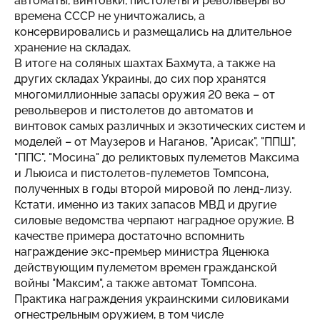
автоматы, винтовки, пистолеты и револьверы во
времена СССР не уничтожались, а
консервировались и размещались на длительное
хранение на складах.
В итоге на соляных шахтах Бахмута, а также на
других складах Украины, до сих пор хранятся
многомиллионные запасы оружия 20 века – от
револьверов и пистолетов до автоматов и
винтовок самых различных и экзотических систем и
моделей – от Маузеров и Наганов, "Арисак", "ППШ",
"ППС", "Мосина" до реликтовых пулеметов Максима
и Льюиса и пистолетов-пулеметов Томпсона,
полученных в годы второй мировой по ленд-лизу.
Кстати, именно из таких запасов МВД и другие
силовые ведомства черпают наградное оружие. В
качестве примера достаточно вспомнить
награждение экс-премьер министра Яценюка
действующим пулеметом времен гражданской
войны "Максим", а также автомат Томпсона.
Практика награждения украинскими силовиками
огнестрельным оружием, в том числе