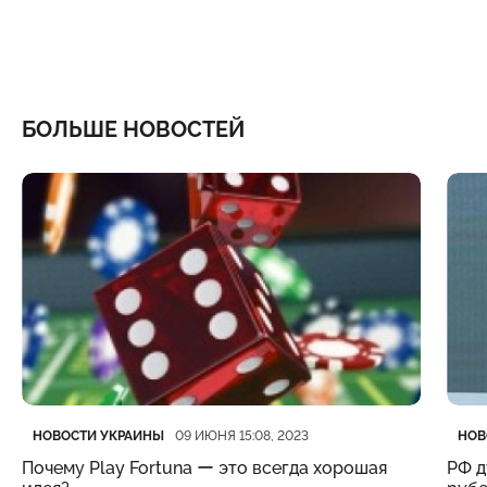
БОЛЬШЕ НОВОСТЕЙ
Категория
Дата публикации
Кате
Дата
НОВОСТИ УКРАИНЫ
НОВ
09 ИЮНЯ 15:08, 2023
Почему Play Fortuna ー это всегда хорошая
РФ д