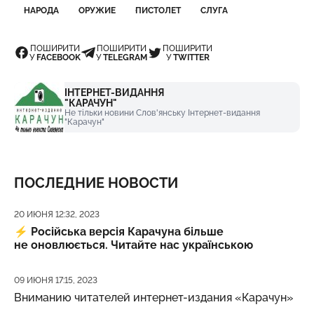
НАРОДА
ОРУЖИЕ
ПИСТОЛЕТ
СЛУГА
ПОШИРИТИ
ПОШИРИТИ
ПОШИРИТИ
У
FACEBOOK
У
TELEGRAM
У
TWITTER
ІНТЕРНЕТ-ВИДАННЯ
"КАРАЧУН"
Не тільки новини Слов'янську Інтернет-видання
"Карачун"
ПОСЛЕДНИЕ НОВОСТИ
Дата публикации
20 ИЮНЯ 12:32, 2023
⚡️
Російська версія Карачуна більше
не оновлюється. Читайте нас українською
Дата публикации
09 ИЮНЯ 17:15, 2023
Вниманию читателей интернет-издания «Карачун»