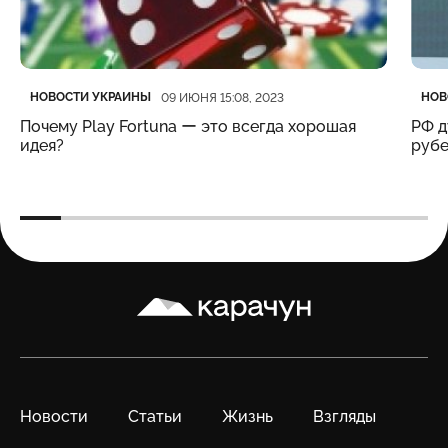
Категория
Дата публикации
Кате
Дата
НОВОСТИ УКРАИНЫ
НОВ
09 ИЮНЯ 15:08, 2023
Почему Play Fortuna ー это всегда хорошая
РФ д
идея?
рубе
Карачун
Новости
Статьи
Жизнь
Взгляды