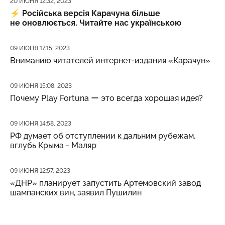
20 ИЮНЯ 12:32, 2023
⚡️
Російська версія Карачуна більше
не оновлюється. Читайте нас українською
Дата публикации
09 ИЮНЯ 17:15, 2023
Вниманию читателей интернет-издания «Карачун»
Дата публикации
09 ИЮНЯ 15:08, 2023
Почему Play Fortuna ー это всегда хорошая идея?
Дата публикации
09 ИЮНЯ 14:58, 2023
РФ думает об отступлении к дальним рубежам,
вглубь Крыма - Маляр
Дата публикации
09 ИЮНЯ 12:57, 2023
«ДНР» планирует запустить Артемовский завод
шампанских вин, заявил Пушилин