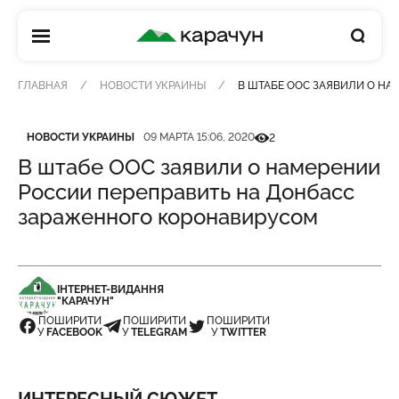
КАРАЧУН
ГЛАВНАЯ
НОВОСТИ УКРАИНЫ
В ШТАБЕ ООС ЗАЯВИЛИ О Н
Категория
Дата публикации
Кількість переглядів
НОВОСТИ УКРАИНЫ
09 МАРТА 15:06, 2020
2
В штабе ООС заявили о намерении
России переправить на Донбасс
зараженного коронавирусом
ІНТЕРНЕТ-ВИДАННЯ
"КАРАЧУН"
ПОШИРИТИ
ПОШИРИТИ
ПОШИРИТИ
У
FACEBOOK
У
TELEGRAM
У
TWITTER