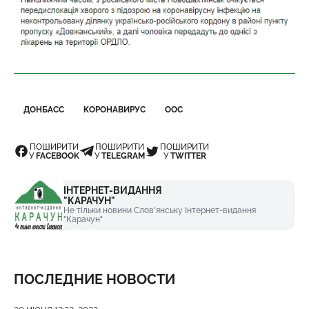
ДОНБАСС
КОРОНАВИРУС
ООС
ПОШИРИТИ
ПОШИРИТИ
ПОШИРИТИ
У
FACEBOOK
У
TELEGRAM
У
TWITTER
ІНТЕРНЕТ-ВИДАННЯ
"КАРАЧУН"
Не тільки новини Слов'янську Інтернет-видання
"Карачун"
ПОСЛЕДНИЕ НОВОСТИ
Дата публикации