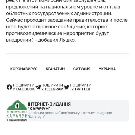
ред.). На этой комиссии был заслушан ряд
предложений на национальном уровне и от глав
областных государственных администраций.
Сейчас проходит заседание правительства и после
него будет отдельное сообщение, которые
противоэпидемические мероприятия будут
внедрении", – добавил Ляшко.
КОРОНАВИРУС
КРАНАТИН
СИТУАИЯ
УКРАИНА
ПОШИРИТИ
ПОШИРИТИ
ПОШИРИТИ
У
FACEBOOK
У
TELEGRAM
У
TWITTER
ІНТЕРНЕТ-ВИДАННЯ
"КАРАЧУН"
Не тільки новини Слов'янську Інтернет-видання
"Карачун"