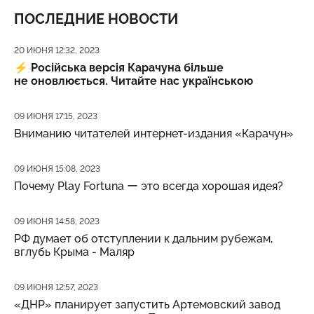
ПОСЛЕДНИЕ НОВОСТИ
Дата публикации
20 ИЮНЯ 12:32, 2023
⚡️
Російська версія Карачуна більше
не оновлюється. Читайте нас українською
Дата публикации
09 ИЮНЯ 17:15, 2023
Вниманию читателей интернет-издания «Карачун»
Дата публикации
09 ИЮНЯ 15:08, 2023
Почему Play Fortuna ー это всегда хорошая идея?
Дата публикации
09 ИЮНЯ 14:58, 2023
РФ думает об отступлении к дальним рубежам,
вглубь Крыма - Маляр
Дата публикации
09 ИЮНЯ 12:57, 2023
«ДНР» планирует запустить Артемовский завод