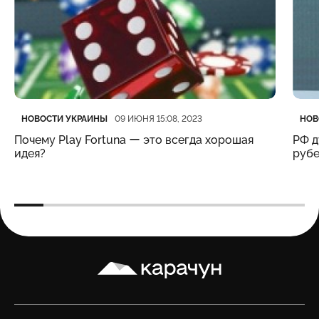
Категория
Дата публикации
Кате
Дата
НОВОСТИ УКРАИНЫ
НОВ
09 ИЮНЯ 15:08, 2023
Почему Play Fortuna ー это всегда хорошая
РФ д
идея?
рубе
Карачун