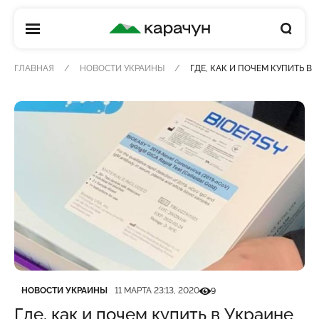
КАРАЧУН
ГЛАВНАЯ
НОВОСТИ УКРАИНЫ
ГДЕ, КАК И ПОЧЕМ КУПИТЬ В
Категория
Дата публикации
Кількість переглядів
НОВОСТИ УКРАИНЫ
11 МАРТА 23:13, 2020
9
Где, как и почем купить в Украине