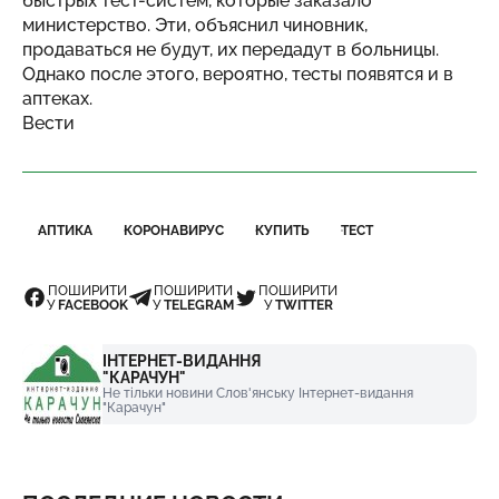
быстрых тест-систем, которые заказало
министерство. Эти, объяснил чиновник,
продаваться не будут, их передадут в больницы.
Однако после этого, вероятно, тесты появятся и в
аптеках.
Вести
АПТИКА
КОРОНАВИРУС
КУПИТЬ
ТЕСТ
ПОШИРИТИ
ПОШИРИТИ
ПОШИРИТИ
У
FACEBOOK
У
TELEGRAM
У
TWITTER
ІНТЕРНЕТ-ВИДАННЯ
"КАРАЧУН"
Не тільки новини Слов'янську Інтернет-видання
"Карачун"