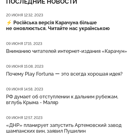
ПОСЛЕДНИЕ НОВОСТИ
Дата публикации
20 ИЮНЯ 12:32, 2023
⚡️
Російська версія Карачуна більше
не оновлюється. Читайте нас українською
Дата публикации
09 ИЮНЯ 17:15, 2023
Вниманию читателей интернет-издания «Карачун»
Дата публикации
09 ИЮНЯ 15:08, 2023
Почему Play Fortuna ー это всегда хорошая идея?
Дата публикации
09 ИЮНЯ 14:58, 2023
РФ думает об отступлении к дальним рубежам,
вглубь Крыма - Маляр
Дата публикации
09 ИЮНЯ 12:57, 2023
«ДНР» планирует запустить Артемовский завод
шампанских вин, заявил Пушилин