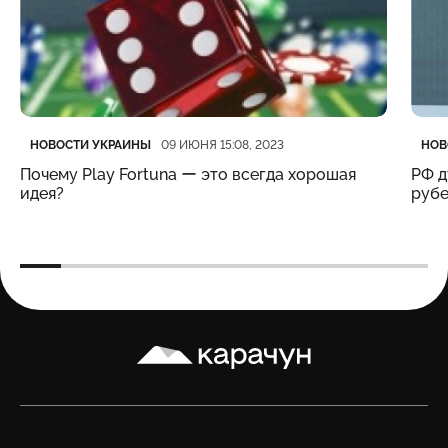
Категория
Дата публикации
Кате
Дата
НОВОСТИ УКРАИНЫ
НОВ
09 ИЮНЯ 15:08, 2023
Почему Play Fortuna ー это всегда хорошая
РФ д
идея?
рубе
Карачун