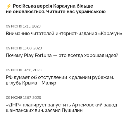
⚡️
Російська версія Карачуна більше
не оновлюється. Читайте нас українською
Дата публикации
09 ИЮНЯ 17:15, 2023
Вниманию читателей интернет-издания «Карачун»
Дата публикации
09 ИЮНЯ 15:08, 2023
Почему Play Fortuna ー это всегда хорошая идея?
Дата публикации
09 ИЮНЯ 14:58, 2023
РФ думает об отступлении к дальним рубежам,
вглубь Крыма - Маляр
Дата публикации
09 ИЮНЯ 12:57, 2023
«ДНР» планирует запустить Артемовский завод
шампанских вин, заявил Пушилин