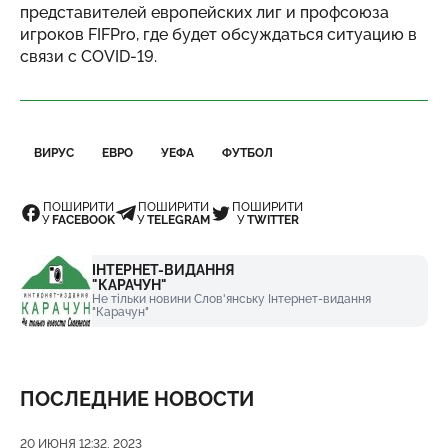
представителей европейских лиг и профсоюза
игроков FIFPro, где будет обсуждаться ситуацию в
связи с COVID-19.
ВИРУС
ЕВРО
УЕФА
ФУТБОЛ
ПОШИРИТИ
ПОШИРИТИ
ПОШИРИТИ
У
FACEBOOK
У
TELEGRAM
У
TWITTER
ІНТЕРНЕТ-ВИДАННЯ
"КАРАЧУН"
Не тільки новини Слов'янську Інтернет-видання
"Карачун"
ПОСЛЕДНИЕ НОВОСТИ
Дата публикации
20 ИЮНЯ 12:32, 2023