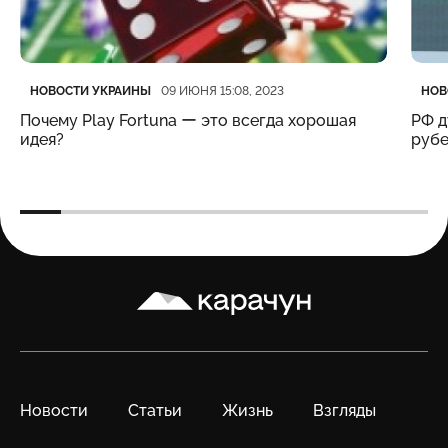
Категория
Дата публикации
Кате
Дата
НОВОСТИ УКРАИНЫ
НОВ
09 ИЮНЯ 15:08, 2023
Почему Play Fortuna ー это всегда хорошая
РФ д
идея?
рубе
Карачун
Новости
Статьи
Жизнь
Взгляды