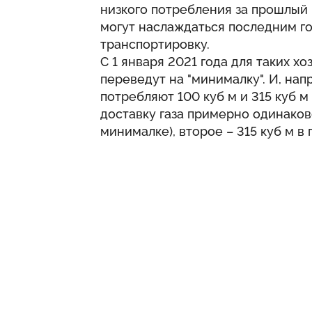
низкого потребления за прошлый г
могут наслаждаться последним г
транспортировку.
С 1 января 2021 года для таких х
переведут на "минималку". И, нап
потребляют 100 куб м и 315 куб м 
доставку газа примерно одинаково
минималке), второе – 315 куб м в 