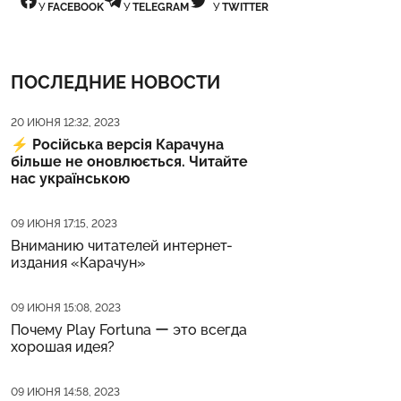
У
FACEBOOK
У
TELEGRAM
У
TWITTER
ПОСЛЕДНИЕ НОВОСТИ
Дата публикации
20 ИЮНЯ 12:32, 2023
⚡️
Російська версія Карачуна
більше не оновлюється. Читайте
нас українською
Дата публикации
09 ИЮНЯ 17:15, 2023
Вниманию читателей интернет-
издания «Карачун»
Дата публикации
09 ИЮНЯ 15:08, 2023
Почему Play Fortuna ー это всегда
хорошая идея?
Дата публикации
09 ИЮНЯ 14:58, 2023