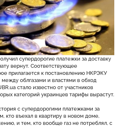
получил супердорогие платежки за доставку
плату вернут. Соответствующее
орое прилагается к постановлению НКРЭКУ
 между облгазами и властями в обход
UBR.ua
стало известно от участников
оторых категорий украинцев тарифы вырастут.
тория с супердорогими платежками за
м, кто въехал в квартиру в новом доме,
нию, и тем, кто вообще газ не потреблял, с