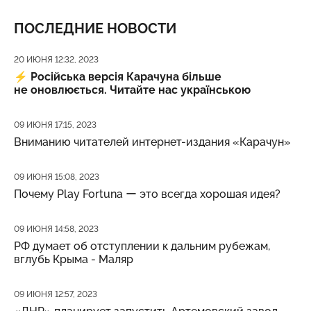
ПОСЛЕДНИЕ НОВОСТИ
Дата публикации
20 ИЮНЯ 12:32, 2023
⚡️
Російська версія Карачуна більше
не оновлюється. Читайте нас українською
Дата публикации
09 ИЮНЯ 17:15, 2023
Вниманию читателей интернет-издания «Карачун»
Дата публикации
09 ИЮНЯ 15:08, 2023
Почему Play Fortuna ー это всегда хорошая идея?
Дата публикации
09 ИЮНЯ 14:58, 2023
РФ думает об отступлении к дальним рубежам,
вглубь Крыма - Маляр
Дата публикации
09 ИЮНЯ 12:57, 2023