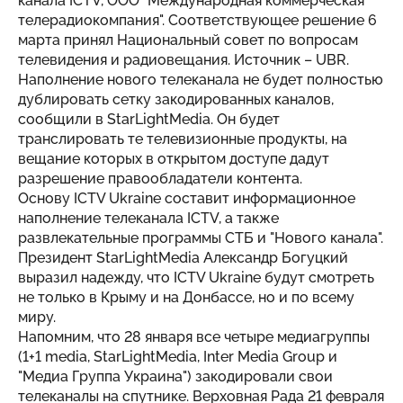
канала ICTV, ООО "Международная коммерческая
телерадиокомпания". Соответствующее решение 6
марта принял Национальный совет по вопросам
телевидения и радиовещания. Источник –
UBR
.
Наполнение нового телеканала не будет полностью
дублировать сетку закодированных каналов,
сообщили в StarLightMedia. Он будет
транслировать те телевизионные продукты, на
вещание которых в открытом доступе дадут
разрешение правообладатели контента.
Основу ICTV Ukraine составит информационное
наполнение телеканала ICTV, а также
развлекательные программы СТБ и "Нового канала".
Президент StarLightMedia Александр Богуцкий
выразил надежду, что ICTV Ukraine будут смотреть
не только в Крыму и на Донбассе, но и по всему
миру.
Напомним, что 28 января все четыре медиагруппы
(1+1 media, StarLightMedia, Inter Media Group и
"Медиа Группа Украина") закодировали свои
телеканалы на спутнике. Верховная Рада 21 февраля