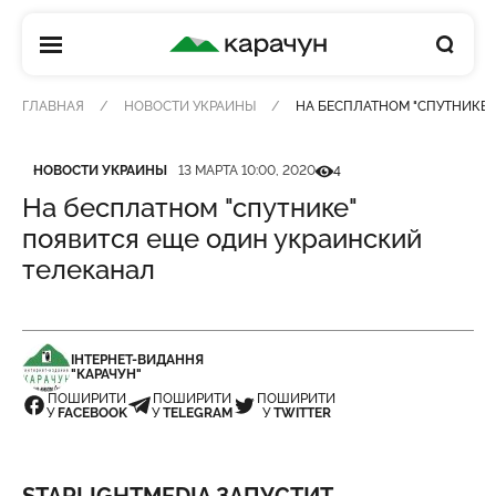
КАРАЧУН
ГЛАВНАЯ
НОВОСТИ УКРАИНЫ
НА БЕСПЛАТНОМ "СПУТНИКЕ"
Категория
Дата публикации
Кількість переглядів
НОВОСТИ УКРАИНЫ
13 МАРТА 10:00, 2020
4
На бесплатном "спутнике"
появится еще один украинский
телеканал
ІНТЕРНЕТ-ВИДАННЯ
"КАРАЧУН"
ПОШИРИТИ
ПОШИРИТИ
ПОШИРИТИ
У
FACEBOOK
У
TELEGRAM
У
TWITTER