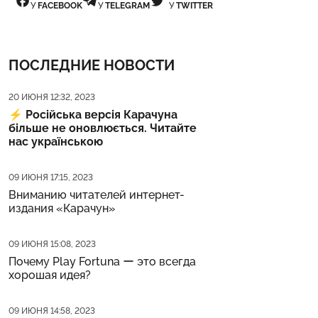
У
FACEBOOK
У
TELEGRAM
У
TWITTER
ПОСЛЕДНИЕ НОВОСТИ
Дата публикации
20 ИЮНЯ 12:32, 2023
⚡️
Російська версія Карачуна
більше не оновлюється. Читайте
нас українською
Дата публикации
09 ИЮНЯ 17:15, 2023
Вниманию читателей интернет-
издания «Карачун»
Дата публикации
09 ИЮНЯ 15:08, 2023
Почему Play Fortuna ー это всегда
хорошая идея?
Дата публикации
09 ИЮНЯ 14:58, 2023