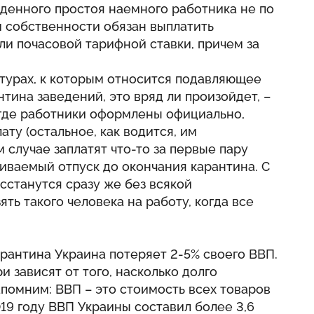
денного простоя наемного работника не по
м собственности обязан выплатить
ли почасовой тарифной ставки, причем за
уктурах, к которым относится подавляющее
тина заведений, это вряд ли произойдет, –
 где работники оформлены официально,
ту (остальное, как водится, им
 случае заплатят что-то за первые пару
чиваемый отпуск до окончания карантина. С
станутся сразу же без всякой
ть такого человека на работу, когда все
карантина Украина потеряет 2-5% своего ВВП.
 зависят от того, насколько долго
апомним: ВВП – это стоимость всех товаров
2019 году ВВП Украины составил более 3,6