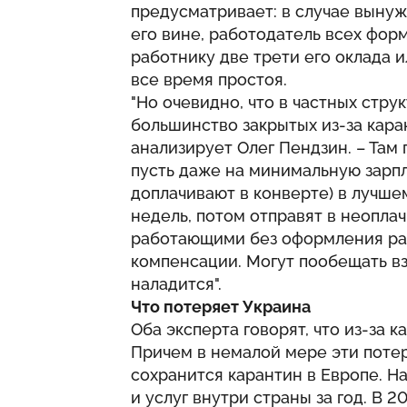
предусматривает: в случае вынуж
его вине, работодатель всех фор
работнику две трети его оклада и
все время простоя.
"Но очевидно, что в частных стр
большинство закрытых из-за каран
анализирует Олег Пендзин. – Там
пусть даже на минимальную зарпла
доплачивают в конверте) в лучшем
недель, потом отправят в неопла
работающими без оформления рас
компенсации. Могут пообещать взя
наладится".
Что потеряет Украина
Оба эксперта говорят, что из-за 
Причем в немалой мере эти потери
сохранится карантин в Европе. Н
и услуг внутри страны за год. В 