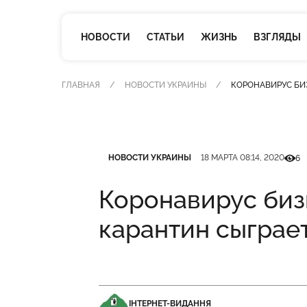
НОВОСТИ
СТАТЬИ
ЖИЗНЬ
ВЗГЛЯДЫ
ГЛАВНАЯ
НОВОСТИ УКРАИНЫ
КОРОНАВИРУС БИЗ
Категория
Дата публикации
Кільк
НОВОСТИ УКРАИНЫ
18 МАРТА 08:14, 2020
6
Коронавирус биз
карантин сыграет
ІНТЕРНЕТ-ВИДАННЯ