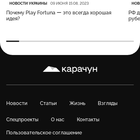
Категория
Дата публикации
Кате
Дата
НОВОСТИ УКРАИНЫ
НОВ
09 ИЮНЯ 15:08, 2023
Почему Play Fortuna ー это всегда хорошая
РФ д
идея?
рубе
Карачун
Новости
Статьи
Жизнь
Взгляды
Спецпроекты
О нас
Контакты
Пользовательское соглашение