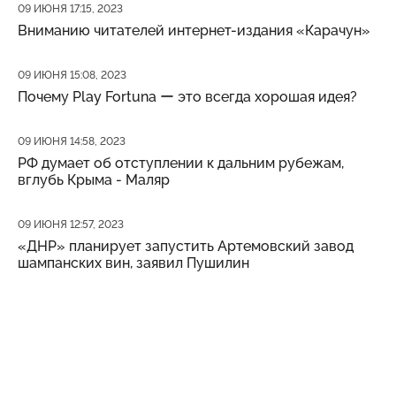
Дата публикации
09 ИЮНЯ 17:15, 2023
Вниманию читателей интернет-издания «Карачун»
Дата публикации
09 ИЮНЯ 15:08, 2023
Почему Play Fortuna ー это всегда хорошая идея?
Дата публикации
09 ИЮНЯ 14:58, 2023
РФ думает об отступлении к дальним рубежам,
вглубь Крыма - Маляр
Дата публикации
09 ИЮНЯ 12:57, 2023
«ДНР» планирует запустить Артемовский завод
шампанских вин, заявил Пушилин