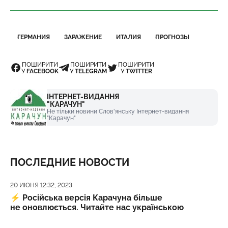
ГЕРМАНИЯ
ЗАРАЖЕНИЕ
ИТАЛИЯ
ПРОГНОЗЫ
ПОШИРИТИ
ПОШИРИТИ
ПОШИРИТИ
У
FACEBOOK
У
TELEGRAM
У
TWITTER
ІНТЕРНЕТ-ВИДАННЯ
"КАРАЧУН"
Не тільки новини Слов'янську Інтернет-видання
"Карачун"
ПОСЛЕДНИЕ НОВОСТИ
Дата публикации
20 ИЮНЯ 12:32, 2023
⚡️
Російська версія Карачуна більше
не оновлюється. Читайте нас українською