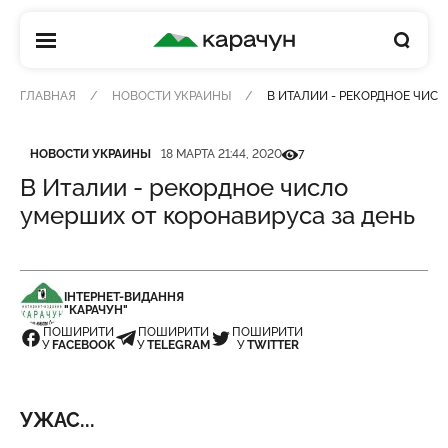
КАРАЧУН
ГЛАВНАЯ
НОВОСТИ УКРАИНЫ
В ИТАЛИИ - РЕКОРДНОЕ ЧИС
Категория
Дата публикации
Кількість переглядів
НОВОСТИ УКРАИНЫ
18 МАРТА 21:44, 2020
7
В Италии - рекордное число
умерших от коронавируса за день
ІНТЕРНЕТ-ВИДАННЯ
"КАРАЧУН"
ПОШИРИТИ
ПОШИРИТИ
ПОШИРИТИ
У
FACEBOOK
У
TELEGRAM
У
TWITTER
УЖАС...