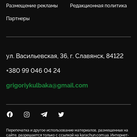
Размещение рекламы
Редакционная политика
Партнеры
Адрес
ул. Васильевская, 36, г. Славянск, 84122
Телефон
+380 99 046 04 24
Email
grigoriykulbaka@gmail.com
Посилання на Facebook
Посилання на Instagram
Посилання на Telegram
Посилання на Twitter
Перепечатка и другое использование материалов, размещенных на
сайте, разрешается только с ссылкой на karachun.com.ua. Интернет-