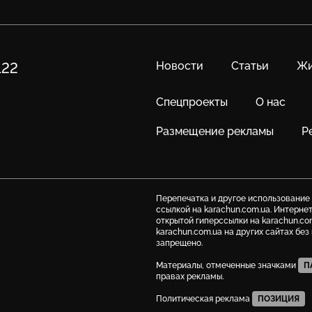
Новости
Статьи
Жи
122
Спецпроекты
О нас
Размещение рекламы
Р
Перепечатка и другое использование
ссылкой на karachun.com.ua. Интерне
открытой гиперссылки на karachun.co
karachun.com.ua на других сайтах бе
запрещено.
Материалы, отмеченные значками
П
правах рекламы.
Политическая реклама
ПОЗИЦИЯ