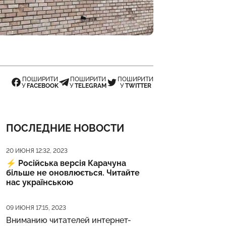
ПОШИРИТИ
ПОШИРИТИ
ПОШИРИТИ
У
FACEBOOK
У
TELEGRAM
У
TWITTER
ПОСЛЕДНИЕ НОВОСТИ
Дата публикации
20 ИЮНЯ 12:32, 2023
⚡️
Російська версія Карачуна
більше не оновлюється. Читайте
нас українською
Дата публикации
09 ИЮНЯ 17:15, 2023
Вниманию читателей интернет-