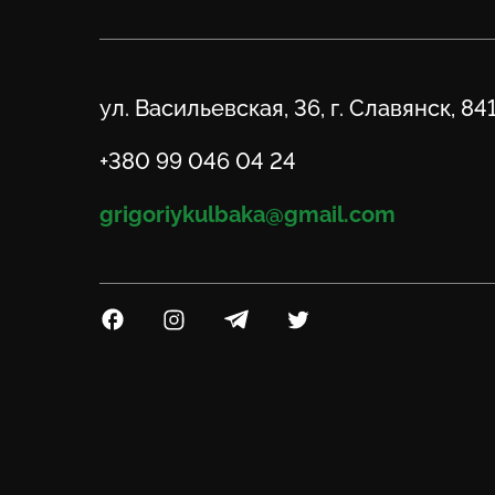
Адрес
ул. Васильевская, 36, г. Славянск, 84
Телефон
+380 99 046 04 24
Email
grigoriykulbaka@gmail.com
Посилання на Facebook
Посилання на Instagram
Посилання на Telegram
Посилання на Twitter