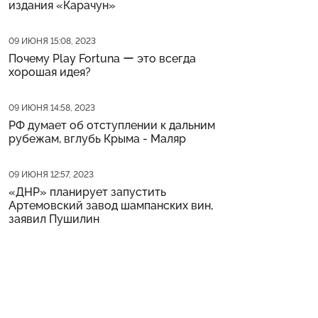
издания «Карачун»
Дата публикации
09 ИЮНЯ 15:08, 2023
Почему Play Fortuna ー это всегда
хорошая идея?
Дата публикации
09 ИЮНЯ 14:58, 2023
РФ думает об отступлении к дальним
рубежам, вглубь Крыма - Маляр
Дата публикации
09 ИЮНЯ 12:57, 2023
«ДНР» планирует запустить
Артемовский завод шампанских вин,
заявил Пушилин