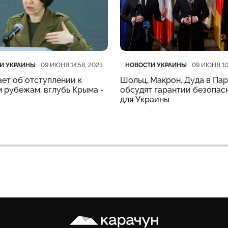
рия
убликации
Категория
Дата публикации
И УКРАИНЫ
НОВОСТИ УКРАИНЫ
09 ИЮНЯ 14:58, 2023
09 ИЮНЯ 10
ет об отступлении к
Шольц, Макрон, Дуда в Па
 рубежам, вглубь Крыма -
обсудят гарантии безопас
для Украины
Карачун