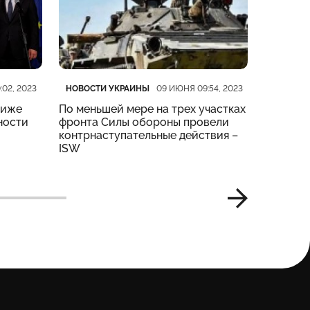
Категория
Дата публикации
Категор
Дата пу
НОВОСТИ УКРАИНЫ
НОВОСТ
:02, 2023
09 ИЮНЯ 09:54, 2023
риже
По меньшей мере на трех участках
На четы
ности
фронта Силы обороны провели
тяжелые
контрнаступательные действия –
Генштаб
ISW