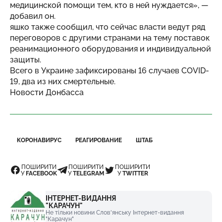
медицинской помощи тем, кто в ней нуждается», —
добавил он.
яшко также сообщил, что сейчас власти ведут ряд
переговоров с другими странами на тему поставок
реанимационного оборудования и индивидуальной
защиты.
Всего в Украине зафиксированы 16 случаев COVID-
19, два из них смертельные.
Новости Донбасса
КОРОНАВИРУС
РЕАГИРОВАНИЕ
ШТАБ
ПОШИРИТИ
ПОШИРИТИ
ПОШИРИТИ
У
FACEBOOK
У
TELEGRAM
У
TWITTER
ІНТЕРНЕТ-ВИДАННЯ
"КАРАЧУН"
Не тільки новини Слов'янську Інтернет-видання
"Карачун"