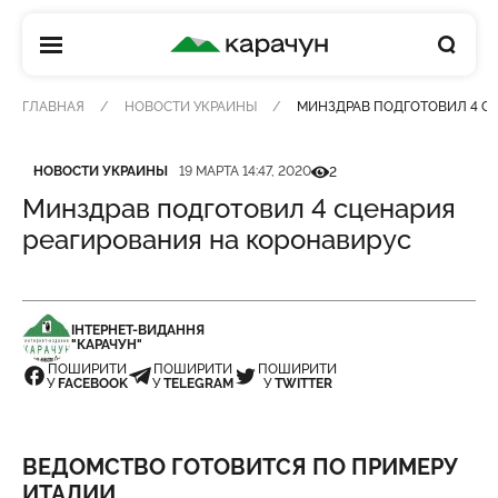
КАРАЧУН
ГЛАВНАЯ
НОВОСТИ УКРАИНЫ
МИНЗДРАВ ПОДГОТОВИЛ 4 С
Категория
Дата публикации
Кількість переглядів
НОВОСТИ УКРАИНЫ
19 МАРТА 14:47, 2020
2
Минздрав подготовил 4 сценария
реагирования на коронавирус
ІНТЕРНЕТ-ВИДАННЯ
"КАРАЧУН"
ПОШИРИТИ
ПОШИРИТИ
ПОШИРИТИ
У
FACEBOOK
У
TELEGRAM
У
TWITTER
ВЕДОМСТВО ГОТОВИТСЯ ПО ПРИМЕРУ
ИТАЛИИ