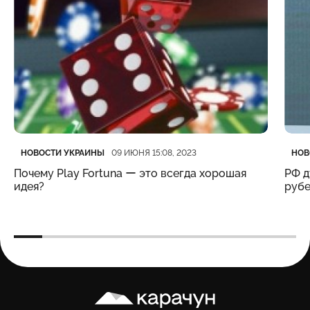
Категория
Дата публикации
Кате
Дата
НОВОСТИ УКРАИНЫ
НОВ
09 ИЮНЯ 15:08, 2023
Почему Play Fortuna ー это всегда хорошая
РФ д
идея?
рубе
Карачун