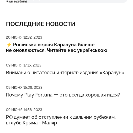
ПОСЛЕДНИЕ НОВОСТИ
Дата публикации
20 ИЮНЯ 12:32, 2023
⚡️
Російська версія Карачуна більше
не оновлюється. Читайте нас українською
Дата публикации
09 ИЮНЯ 17:15, 2023
Вниманию читателей интернет-издания «Карачун»
Дата публикации
09 ИЮНЯ 15:08, 2023
Почему Play Fortuna ー это всегда хорошая идея?
Дата публикации
09 ИЮНЯ 14:58, 2023
РФ думает об отступлении к дальним рубежам,
вглубь Крыма - Маляр