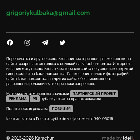
Email
grigoriykulbaka@gmail.com
Посилання на Facebook
Посилання на Instagram
Посилання на Telegram
Посилання на Twitter
Перепечатка и другое использование материалов, размещенных на
сайте, разрешается только с ссылкой на karachun.com.ua. Интернет-
издания могут использовать материалы сайта по условиям открытой
гиперссылки на karachun.com.ua. Размещение видео и фотографий
сайта karachun.com.ua на других сайтах без письменного
разрешения редакции категорически запрещено.
Материалы, отмеченные значками
ПАРТНЕРСКИЙ ПРОЕКТ
РЕКЛАМА
PR
публикуются на правах рекламы.
Политическая реклама
ПОЗИЦИЯ
Ідентифікатор в Реєстрі суб’єктів у сфері медіа: R40-05015
© 2016-2026 Karachun
сделано в ideil.