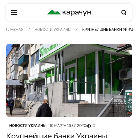
КАРАЧУН
ГЛАВНАЯ
НОВОСТИ УКРАИНЫ
КРУПНЕЙШИЕ БАНКИ УКРАИНЫ
Категория
Дата публикации
Кількість переглядів
НОВОСТИ УКРАИНЫ
19 МАРТА 16:37, 2020
10
Крупнейшие банки Украины