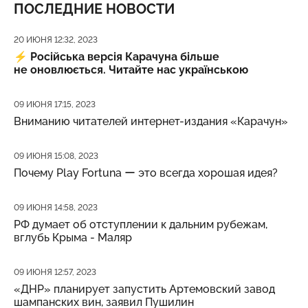
ПОСЛЕДНИЕ НОВОСТИ
Дата публикации
20 ИЮНЯ 12:32, 2023
⚡️
Російська версія Карачуна більше
не оновлюється. Читайте нас українською
Дата публикации
09 ИЮНЯ 17:15, 2023
Вниманию читателей интернет-издания «Карачун»
Дата публикации
09 ИЮНЯ 15:08, 2023
Почему Play Fortuna ー это всегда хорошая идея?
Дата публикации
09 ИЮНЯ 14:58, 2023
РФ думает об отступлении к дальним рубежам,
вглубь Крыма - Маляр
Дата публикации
09 ИЮНЯ 12:57, 2023
«ДНР» планирует запустить Артемовский завод
шампанских вин, заявил Пушилин