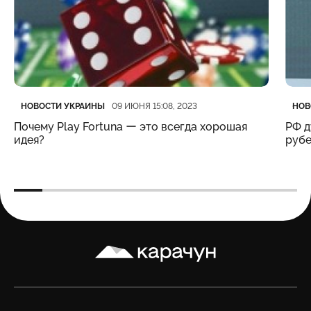
Категория
Дата публикации
Кате
Дата
НОВОСТИ УКРАИНЫ
НОВ
09 ИЮНЯ 15:08, 2023
Почему Play Fortuna ー это всегда хорошая
РФ д
идея?
рубе
Карачун