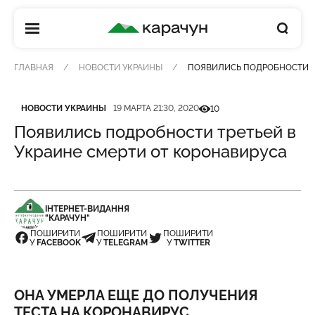
КАРАЧУН
ГЛАВНАЯ
НОВОСТИ УКРАИНЫ
ПОЯВИЛИСЬ ПОДРОБНОСТИ ТР
Категория
Дата публикации
Кількість переглядів
НОВОСТИ УКРАИНЫ
19 МАРТА 21:30, 2020
10
Появились подробности третьей в
Украине смерти от коронавируса
ІНТЕРНЕТ-ВИДАННЯ
"КАРАЧУН"
ПОШИРИТИ
ПОШИРИТИ
ПОШИРИТИ
У
FACEBOOK
У
TELEGRAM
У
TWITTER
ОНА УМЕРЛА ЕЩЕ ДО ПОЛУЧЕНИЯ
ТЕСТА НА КОРОНАВИРУС