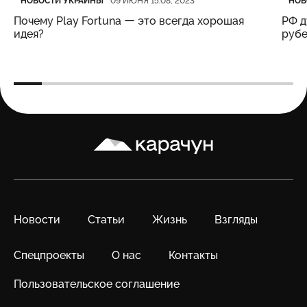
НОВОСТИ УКРАИНЫ
НОВ
09 ИЮНЯ 15:08, 2023
Почему Play Fortuna ー это всегда хорошая
РФ д
идея?
рубе
Карачун
Новости
Статьи
Жизнь
Взгляды
Спецпроекты
О нас
Контакты
Пользовательское соглашение