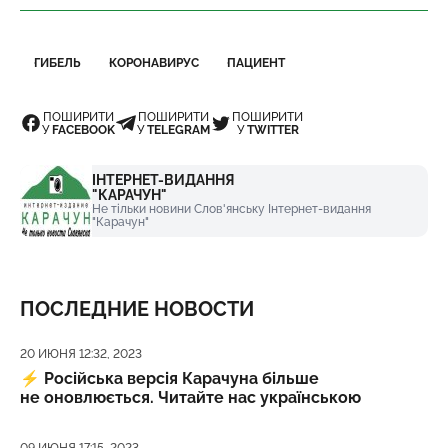
ГИБЕЛЬ
КОРОНАВИРУС
ПАЦИЕНТ
ПОШИРИТИ
ПОШИРИТИ
ПОШИРИТИ
У
FACEBOOK
У
TELEGRAM
У
TWITTER
ІНТЕРНЕТ-ВИДАННЯ
"КАРАЧУН"
Не тільки новини Слов'янську Інтернет-видання
"Карачун"
ПОСЛЕДНИЕ НОВОСТИ
Дата публикации
20 ИЮНЯ 12:32, 2023
⚡️
Російська версія Карачуна більше
не оновлюється. Читайте нас українською
Дата публикации
09 ИЮНЯ 17:15, 2023