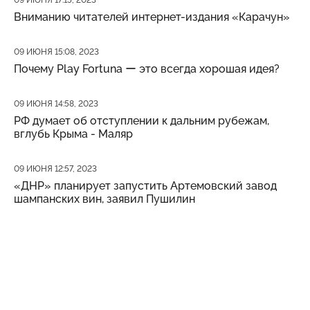
Вниманию читателей интернет-издания «Карачун»
Дата публикации
09 ИЮНЯ 15:08, 2023
Почему Play Fortuna ー это всегда хорошая идея?
Дата публикации
09 ИЮНЯ 14:58, 2023
РФ думает об отступлении к дальним рубежам,
вглубь Крыма - Маляр
Дата публикации
09 ИЮНЯ 12:57, 2023
«ДНР» планирует запустить Артемовский завод
шампанских вин, заявил Пушилин