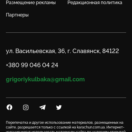
Размещение рекламы
Редакционная политика
Партнеры
Адрес
ул. Васильевская, 36, г. Славянск, 84122
Телефон
+380 99 046 04 24
Email
grigoriykulbaka@gmail.com
Посилання на Facebook
Посилання на Instagram
Посилання на Telegram
Посилання на Twitter
Перепечатка и другое использование материалов, размещенных на
сайте, разрешается только с ссылкой на karachun.com.ua. Интернет-