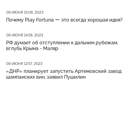
Дата публикации
09 ИЮНЯ 15:08, 2023
Почему Play Fortuna ー это всегда хорошая идея?
Дата публикации
09 ИЮНЯ 14:58, 2023
РФ думает об отступлении к дальним рубежам,
вглубь Крыма - Маляр
Дата публикации
09 ИЮНЯ 12:57, 2023
«ДНР» планирует запустить Артемовский завод
шампанских вин, заявил Пушилин