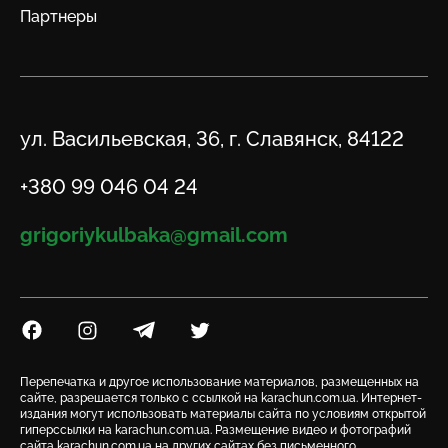
Партнеры
Адрес
ул. Васильевская, 36, г. Славянск, 84122
Телефон
+380 99 046 04 24
Email
grigoriykulbaka@gmail.com
Посилання на Facebook
Посилання на Instagram
Посилання на Telegram
Посилання на Twitter
Перепечатка и другое использование материалов, размещенных на
сайте, разрешается только с ссылкой на karachun.com.ua. Интернет-
издания могут использовать материалы сайта по условиям открытой
гиперссылки на karachun.com.ua. Размещение видео и фотографий
сайта karachun.com.ua на других сайтах без письменного