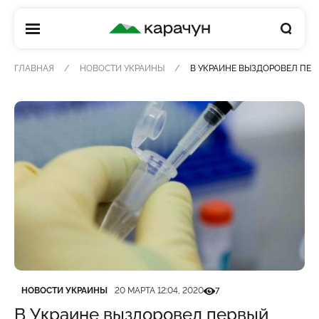
КАРАЧУН
ГЛАВНАЯ
НОВОСТИ УКРАИНЫ
В УКРАИНЕ ВЫЗДОРОВЕЛ ПЕР
Категория
Дата публикации
Кількість переглядів
НОВОСТИ УКРАИНЫ
20 МАРТА 12:04, 2020
7
В Украине выздоровел первый