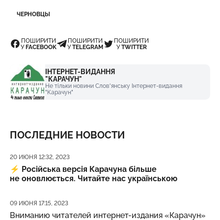
ЧЕРНОВЦЫ
ПОШИРИТИ
ПОШИРИТИ
ПОШИРИТИ
У
FACEBOOK
У
TELEGRAM
У
TWITTER
ІНТЕРНЕТ-ВИДАННЯ
"КАРАЧУН"
Не тільки новини Слов'янську Інтернет-видання
"Карачун"
ПОСЛЕДНИЕ НОВОСТИ
Дата публикации
20 ИЮНЯ 12:32, 2023
⚡️
Російська версія Карачуна більше
не оновлюється. Читайте нас українською
Дата публикации
09 ИЮНЯ 17:15, 2023
Вниманию читателей интернет-издания «Карачун»