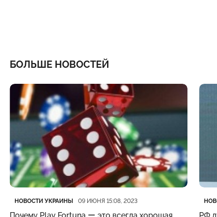
БОЛЬШЕ НОВОСТЕЙ
Категория
Дата публикации
Кате
Дата
НОВОСТИ УКРАИНЫ
НОВ
09 ИЮНЯ 15:08, 2023
Почему Play Fortuna ー это всегда хорошая
РФ д