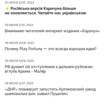
Дата публикации
20 ИЮНЯ 12:32, 2023
⚡️
Російська версія Карачуна більше
не оновлюється. Читайте нас українською
Дата публикации
09 ИЮНЯ 17:15, 2023
Вниманию читателей интернет-издания «Карачун»
Дата публикации
09 ИЮНЯ 15:08, 2023
Почему Play Fortuna ー это всегда хорошая идея?
Дата публикации
09 ИЮНЯ 14:58, 2023
РФ думает об отступлении к дальним рубежам,
вглубь Крыма - Маляр
Дата публикации
09 ИЮНЯ 12:57, 2023
«ДНР» планирует запустить Артемовский завод
шампанских вин, заявил Пушилин