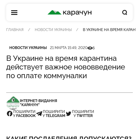
КАРАЧУН
ГЛАВНАЯ
НОВОСТИ УКРАИНЫ
В УКРАИНЕ НА ВРЕМЯ КАРАН
Категория
Дата публикации
Кількість переглядів
НОВОСТИ УКРАИНЫ
21 МАРТА 15:49, 2020
6
В Украине на время карантина
действует важное нововведение
по оплате коммуналки
ІНТЕРНЕТ-ВИДАННЯ
"КАРАЧУН"
ПОШИРИТИ
ПОШИРИТИ
ПОШИРИТИ
У
FACEBOOK
У
TELEGRAM
У
TWITTER