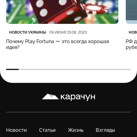
Категория
Дата публикации
Кате
Дата
НОВОСТИ УКРАИНЫ
НОВ
09 ИЮНЯ 15:08, 2023
Почему Play Fortuna ー это всегда хорошая
РФ д
идея?
рубе
Карачун
Новости
Статьи
Жизнь
Взгляды