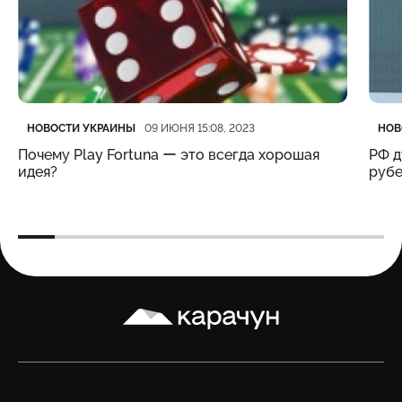
Категория
Дата публикации
Кате
Дата
НОВОСТИ УКРАИНЫ
НОВ
09 ИЮНЯ 15:08, 2023
Почему Play Fortuna ー это всегда хорошая
РФ д
идея?
рубе
Карачун