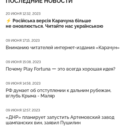
ПОСЛЕДНИЕ НОВОСТИ
Дата публикации
20 ИЮНЯ 12:32, 2023
⚡️
Російська версія Карачуна більше
не оновлюється. Читайте нас українською
Дата публикации
09 ИЮНЯ 17:15, 2023
Вниманию читателей интернет-издания «Карачун»
Дата публикации
09 ИЮНЯ 15:08, 2023
Почему Play Fortuna ー это всегда хорошая идея?
Дата публикации
09 ИЮНЯ 14:58, 2023
РФ думает об отступлении к дальним рубежам,
вглубь Крыма - Маляр
Дата публикации
09 ИЮНЯ 12:57, 2023
«ДНР» планирует запустить Артемовский завод
шампанских вин, заявил Пушилин