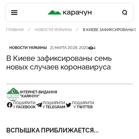
КАРАЧУН
ГЛАВНАЯ
НОВОСТИ УКРАИНЫ
В КИЕВЕ ЗАФИКСИРОВАНЫ С
Категория
Дата публикации
Кількість переглядів
НОВОСТИ УКРАИНЫ
21 МАРТА 20:28, 2020
4
В Киеве зафиксированы семь
новых случаев коронавируса
ІНТЕРНЕТ-ВИДАННЯ
"КАРАЧУН"
ПОШИРИТИ
ПОШИРИТИ
ПОШИРИТИ
У
FACEBOOK
У
TELEGRAM
У
TWITTER
ВСПЫШКА ПРИБЛИЖАЕТСЯ...