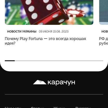
Категория
Дата публикации
Кате
Дата
НОВОСТИ УКРАИНЫ
НОВ
09 ИЮНЯ 15:08, 2023
Почему Play Fortuna ー это всегда хорошая
РФ д
идея?
рубе
Карачун