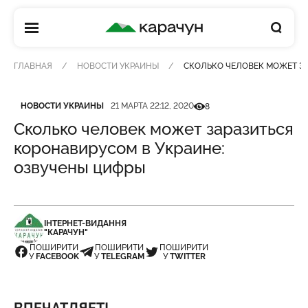
КАРАЧУН
ГЛАВНАЯ
НОВОСТИ УКРАИНЫ
СКОЛЬКО ЧЕЛОВЕК МОЖЕТ ЗА
Категория
Дата публикации
Кількість переглядів
НОВОСТИ УКРАИНЫ
21 МАРТА 22:12, 2020
8
Сколько человек может заразиться
коронавирусом в Украине:
озвучены цифры
ІНТЕРНЕТ-ВИДАННЯ
"КАРАЧУН"
ПОШИРИТИ
ПОШИРИТИ
ПОШИРИТИ
У
FACEBOOK
У
TELEGRAM
У
TWITTER