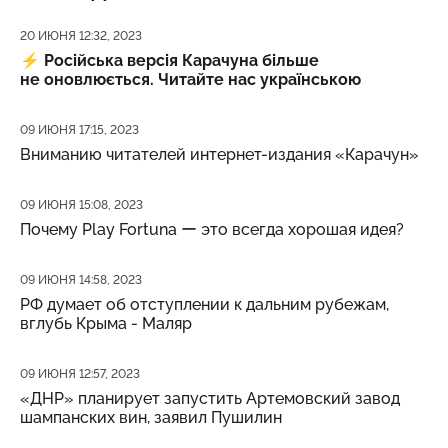
Дата публикации
20 ИЮНЯ 12:32, 2023
⚡️
Російська версія Карачуна більше
не оновлюється. Читайте нас українською
Дата публикации
09 ИЮНЯ 17:15, 2023
Вниманию читателей интернет-издания «Карачун»
Дата публикации
09 ИЮНЯ 15:08, 2023
Почему Play Fortuna ー это всегда хорошая идея?
Дата публикации
09 ИЮНЯ 14:58, 2023
РФ думает об отступлении к дальним рубежам,
вглубь Крыма - Маляр
Дата публикации
09 ИЮНЯ 12:57, 2023
«ДНР» планирует запустить Артемовский завод
шампанских вин, заявил Пушилин