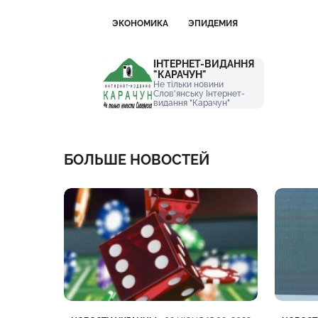
ЭКОНОМИКА
ЭПИДЕМИЯ
ІНТЕРНЕТ-ВИДАННЯ
"КАРАЧУН"
Не тільки новини
Слов'янську Інтернет-
видання "Карачун"
БОЛЬШЕ НОВОСТЕЙ
Категория
Дата публикации
Катего
Дата п