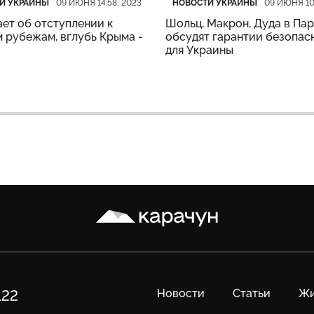
И УКРАИНЫ
НОВОСТИ УКРАИНЫ
09 ИЮНЯ 14:58, 2023
09 ИЮНЯ 10
ет об отступлении к
Шольц, Макрон, Дуда в Па
 рубежам, вглубь Крыма -
обсудят гарантии безопас
для Украины
Карачун
Новости
Статьи
Жи
122