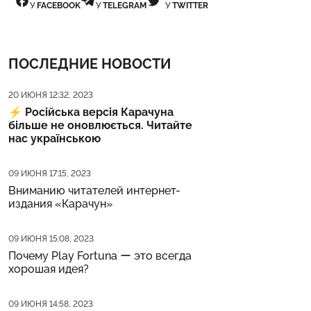
У
FACEBOOK
У
TELEGRAM
У
TWITTER
ПОСЛЕДНИЕ НОВОСТИ
Дата публикации
20 ИЮНЯ 12:32, 2023
⚡️
Російська версія Карачуна
більше не оновлюється. Читайте
нас українською
Дата публикации
09 ИЮНЯ 17:15, 2023
Вниманию читателей интернет-
издания «Карачун»
Дата публикации
09 ИЮНЯ 15:08, 2023
Почему Play Fortuna ー это всегда
хорошая идея?
Дата публикации
09 ИЮНЯ 14:58, 2023