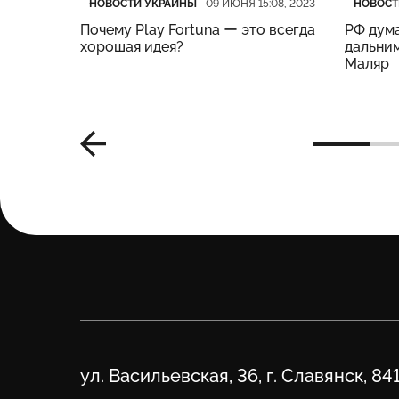
НОВОСТИ УКРАИНЫ
НОВОСТ
:19, 2023
09 ИЮНЯ 15:08, 2023
нес
Почему Play Fortuna ー это всегда
РФ дума
м –
хорошая идея?
дальним
Маляр
Адрес
ул. Васильевская, 36, г. Славянск, 84