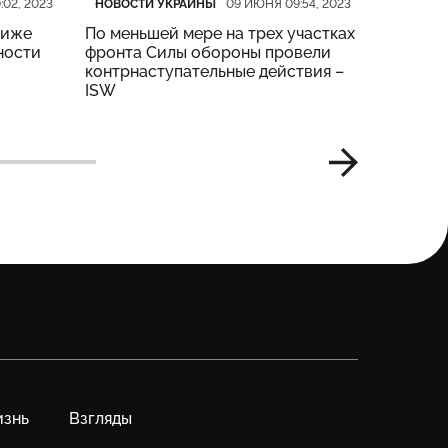
НОВОСТИ УКРАИНЫ
НОВОСТ
:02, 2023
09 ИЮНЯ 09:54, 2023
риже
По меньшей мере на трех участках
На четы
ности
фронта Силы обороны провели
тяжелые
контрнаступательные действия –
Генштаб
ISW
знь
Взгляды