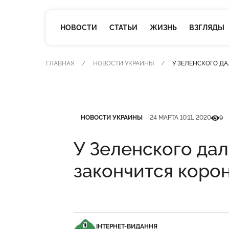
НОВОСТИ
СТАТЬИ
ЖИЗНЬ
ВЗГЛЯДЫ
ГЛАВНАЯ
НОВОСТИ УКРАИНЫ
У ЗЕЛЕНСКОГО Д
Категория
Дата публикации
Кількі
НОВОСТИ УКРАИНЫ
24 МАРТА 10:11, 2020
9
У Зеленского дал
закончится коро
ІНТЕРНЕТ-ВИДАННЯ