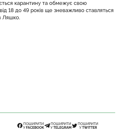
ується карантину та обмежує свою
від 18 до 49 років ще зневажливо ставляться
ив Ляшко.
ПОШИРИТИ
ПОШИРИТИ
ПОШИРИТИ
У
FACEBOOK
У
TELEGRAM
У
TWITTER