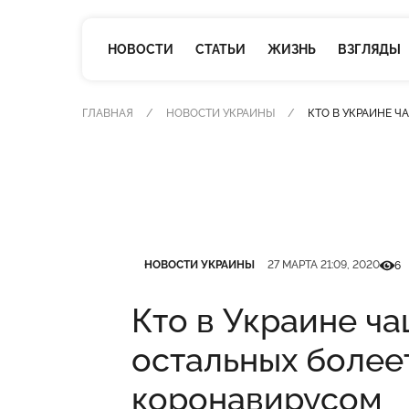
НОВОСТИ
СТАТЬИ
ЖИЗНЬ
ВЗГЛЯДЫ
ГЛАВНАЯ
НОВОСТИ УКРАИНЫ
КТО В УКРАИНЕ 
Категория
Дата публикации
Кільк
НОВОСТИ УКРАИНЫ
27 МАРТА 21:09, 2020
6
Кто в Украине ч
остальных более
коронавирусом