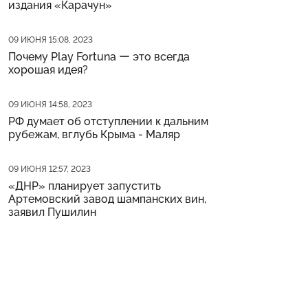
издания «Карачун»
Дата публикации
09 ИЮНЯ 15:08, 2023
Почему Play Fortuna ー это всегда
хорошая идея?
Дата публикации
09 ИЮНЯ 14:58, 2023
РФ думает об отступлении к дальним
рубежам, вглубь Крыма - Маляр
Дата публикации
09 ИЮНЯ 12:57, 2023
«ДНР» планирует запустить
Артемовский завод шампанских вин,
заявил Пушилин