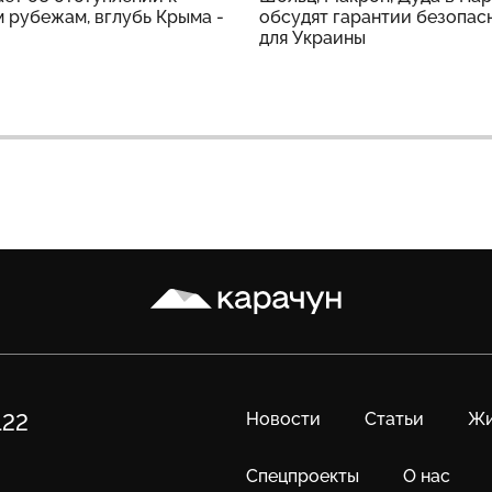
 рубежам, вглубь Крыма -
обсудят гарантии безопас
для Украины
Карачун
Новости
Статьи
Жи
122
Спецпроекты
О нас