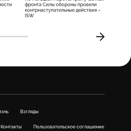
ности
фронта Силы обороны провели
тяжелые
контрнаступательные действия –
Генштаб
ISW
знь
Взгляды
Контакты
Пользовательское соглашение