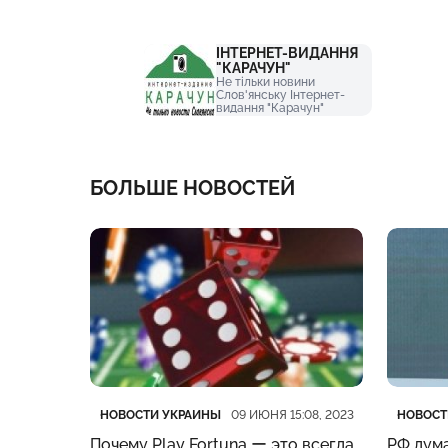
ІНТЕРНЕТ-ВИДАННЯ
"КАРАЧУН"
Не тільки новини
Слов'янську Інтернет-
видання "Карачун"
БОЛЬШЕ НОВОСТЕЙ
Категория
Дата публикации
Катего
Дата п
НОВОСТИ УКРАИНЫ
НОВОСТ
:19, 2023
09 ИЮНЯ 15:08, 2023
нес
Почему Play Fortuna ー это всегда
РФ дума