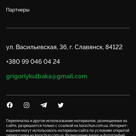
Партнеры
Адрес
ул. Васильевская, 36, г. Славянск, 84122
Телефон
+380 99 046 04 24
Email
grigoriykulbaka@gmail.com
Посилання на Facebook
Посилання на Instagram
Посилання на Telegram
Посилання на Twitter
Перепечатка и другое использование материалов, размещенных на
сайте, разрешается только с ссылкой на karachun.com.ua. Интернет-
издания могут использовать материалы сайта по условиям открытой
гиперссылки на karachun.com.ua. Размещение видео и фотографий