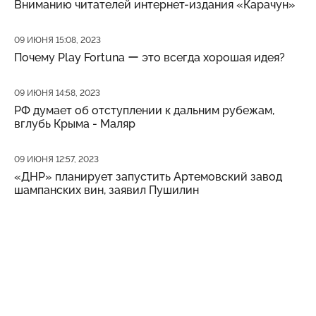
Вниманию читателей интернет-издания «Карачун»
Дата публикации
09 ИЮНЯ 15:08, 2023
Почему Play Fortuna ー это всегда хорошая идея?
Дата публикации
09 ИЮНЯ 14:58, 2023
РФ думает об отступлении к дальним рубежам,
вглубь Крыма - Маляр
Дата публикации
09 ИЮНЯ 12:57, 2023
«ДНР» планирует запустить Артемовский завод
шампанских вин, заявил Пушилин