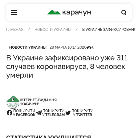
КАРАЧУН
ГЛАВНАЯ
НОВОСТИ УКРАИНЫ
В УКРАИНЕ ЗАФИКСИРОВАНО 
Категория
Дата публикации
Кількість переглядів
НОВОСТИ УКРАИНЫ
28 МАРТА 10:17, 2020
8
В Украине зафиксировано уже 311
случаев коронавируса, 8 человек
умерли
ІНТЕРНЕТ-ВИДАННЯ
"КАРАЧУН"
ПОШИРИТИ
ПОШИРИТИ
ПОШИРИТИ
У
FACEBOOK
У
TELEGRAM
У
TWITTER