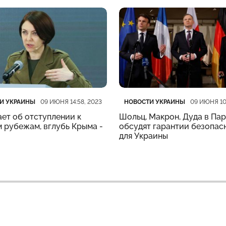
рия
убликации
Категория
Дата публикации
И УКРАИНЫ
НОВОСТИ УКРАИНЫ
09 ИЮНЯ 14:58, 2023
09 ИЮНЯ 10
ет об отступлении к
Шольц, Макрон, Дуда в Па
 рубежам, вглубь Крыма -
обсудят гарантии безопас
для Украины