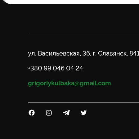
Адрес
ул. Васильевская, 36, г. Славянск, 84
Телефон
+380 99 046 04 24
Email
grigoriykulbaka@gmail.com
Посилання на Facebook
Посилання на Instagram
Посилання на Telegram
Посилання на Twitter