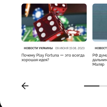
Категория
Дата публикации
Катего
Дата п
НОВОСТИ УКРАИНЫ
НОВОСТ
:19, 2023
09 ИЮНЯ 15:08, 2023
нес
Почему Play Fortuna ー это всегда
РФ дума
м –
хорошая идея?
дальним
Маляр