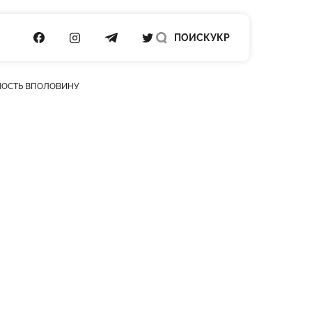
ПОСИЛАННЯ НА FACEBOOK
ПОСИЛАННЯ НА INSTAGRAM
ПОСИЛАННЯ НА TELEGRAM
ПОСИЛАННЯ НА TWITTER
ПОИСК
УКР
НОСТЬ ВПОЛОВИНУ