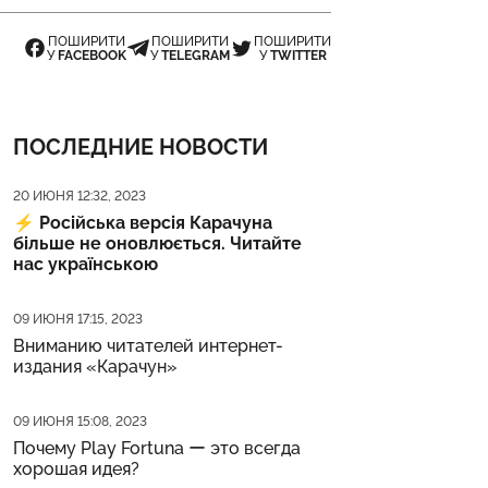
ПОШИРИТИ
ПОШИРИТИ
ПОШИРИТИ
У
FACEBOOK
У
TELEGRAM
У
TWITTER
ПОСЛЕДНИЕ НОВОСТИ
Дата публикации
20 ИЮНЯ 12:32, 2023
⚡️
Російська версія Карачуна
більше не оновлюється. Читайте
нас українською
Дата публикации
09 ИЮНЯ 17:15, 2023
Вниманию читателей интернет-
издания «Карачун»
Дата публикации
09 ИЮНЯ 15:08, 2023
Почему Play Fortuna ー это всегда
хорошая идея?