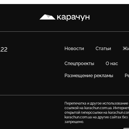
Карачун
Новости
Статьи
Жи
122
Спецпроекты
О нас
Размещение рекламы
Р
Перепечатка и другое использование
ссылкой на karachun.com.ua. Интерне
открытой гиперссылки на karachun.co
karachun.com.ua на других сайтах бе
запрещено.