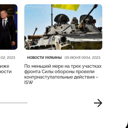
Категория
Дата публикации
Категор
Дата пу
НОВОСТИ УКРАИНЫ
НОВОСТ
:02, 2023
09 ИЮНЯ 09:54, 2023
риже
По меньшей мере на трех участках
На четы
ности
фронта Силы обороны провели
тяжелые
контрнаступательные действия –
Генштаб
ISW