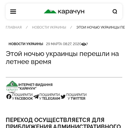
КАРАЧУН
ГЛАВНАЯ
НОВОСТИ УКРАИНЫ
ЭТОЙ НОЧЬЮ УКРАИНЦЫ ПЕР
Категория
Дата публикации
Кількість переглядів
НОВОСТИ УКРАИНЫ
29 МАРТА 08:27, 2020
7
Этой ночью украинцы перешли на
летнее время
ІНТЕРНЕТ-ВИДАННЯ
"КАРАЧУН"
ПОШИРИТИ
ПОШИРИТИ
ПОШИРИТИ
У
FACEBOOK
У
TELEGRAM
У
TWITTER
ПЕРЕХОД ОСУЩЕСТВЛЯЕТСЯ ДЛЯ
ПРИБЛИЖЕНИЯ АДМИНИСТРАТИВНОГО