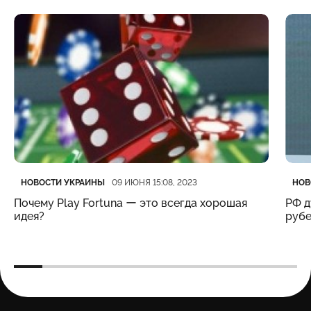
Категория
Дата публикации
Кате
Дата
НОВОСТИ УКРАИНЫ
НОВ
09 ИЮНЯ 15:08, 2023
Почему Play Fortuna ー это всегда хорошая
РФ д
идея?
рубе