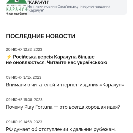
"КАРАЧУН"
Не тільки новини Слов'янську Інтернет-видання
"Карачун"
ПОСЛЕДНИЕ НОВОСТИ
Дата публикации
20 ИЮНЯ 12:32, 2023
⚡️
Російська версія Карачуна більше
не оновлюється. Читайте нас українською
Дата публикации
09 ИЮНЯ 17:15, 2023
Вниманию читателей интернет-издания «Карачун»
Дата публикации
09 ИЮНЯ 15:08, 2023
Почему Play Fortuna ー это всегда хорошая идея?
Дата публикации
09 ИЮНЯ 14:58, 2023
РФ думает об отступлении к дальним рубежам,