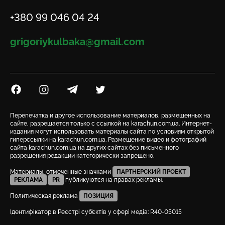
Телефон
+380 99 046 04 24
Email
grigoriykulbaka@gmail.com
Посилання на Facebook
Посилання на Instagram
Посилання на Telegram
Посилання на Twitter
Перепечатка и другое использование материалов, размещенных на
сайте, разрешается только с ссылкой на karachun.com.ua. Интернет-
издания могут использовать материалы сайта по условиям открытой
гиперссылки на karachun.com.ua. Размещение видео и фотографий
сайта karachun.com.ua на других сайтах без письменного
разрешения редакции категорически запрещено.
Материалы, отмеченные значками
ПАРТНЕРСКИЙ ПРОЕКТ
РЕКЛАМА
PR
публикуются на правах рекламы.
Политическая реклама
ПОЗИЦИЯ
Ідентифікатор в Реєстрі суб’єктів у сфері медіа: R40-05015