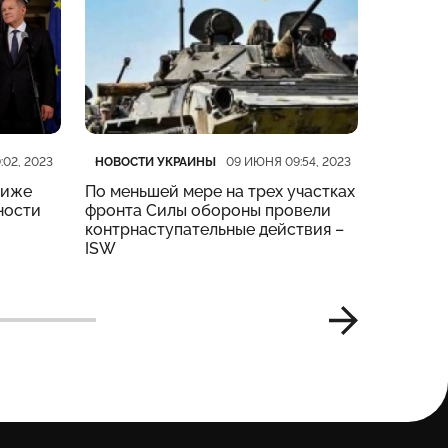
Категория
Дата публикации
Категор
Дата пу
НОВОСТИ УКРАИНЫ
НОВОСТ
:02, 2023
09 ИЮНЯ 09:54, 2023
риже
По меньшей мере на трех участках
На четы
ности
фронта Силы обороны провели
тяжелые
контрнаступательные действия –
Генштаб
ISW