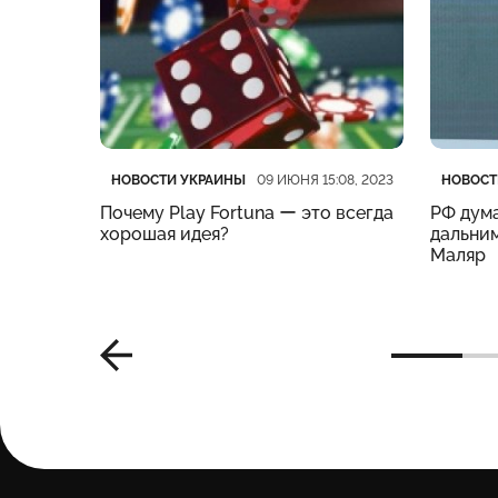
Категория
Дата публикации
Катего
Дата п
НОВОСТИ УКРАИНЫ
НОВОСТ
:19, 2023
09 ИЮНЯ 15:08, 2023
нес
Почему Play Fortuna ー это всегда
РФ дума
м –
хорошая идея?
дальним
Маляр