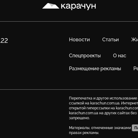
Карачун
Новости
Статьи
Жи
122
Спецпроекты
О нас
Размещение рекламы
Р
Перепечатка и другое использование
ссылкой на karachun.com.ua. Интерне
открытой гиперссылки на karachun.co
karachun.com.ua на других сайтах бе
запрещено.
Материалы, отмеченные значками
П
правах рекламы.