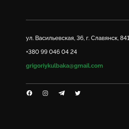
Адрес
ул. Васильевская, 36, г. Славянск, 84
Телефон
+380 99 046 04 24
Email
grigoriykulbaka@gmail.com
Посилання на Facebook
Посилання на Instagram
Посилання на Telegram
Посилання на Twitter