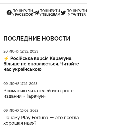
ПОШИРИТИ
ПОШИРИТИ
ПОШИРИТИ
У
FACEBOOK
У
TELEGRAM
У
TWITTER
ПОСЛЕДНИЕ НОВОСТИ
Дата публикации
20 ИЮНЯ 12:32, 2023
⚡️
Російська версія Карачуна
більше не оновлюється. Читайте
нас українською
Дата публикации
09 ИЮНЯ 17:15, 2023
Вниманию читателей интернет-
издания «Карачун»
Дата публикации
09 ИЮНЯ 15:08, 2023
Почему Play Fortuna ー это всегда
хорошая идея?