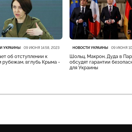
рия
убликации
Категория
Дата публикации
И УКРАИНЫ
НОВОСТИ УКРАИНЫ
09 ИЮНЯ 14:58, 2023
09 ИЮНЯ 10
ет об отступлении к
Шольц, Макрон, Дуда в Па
 рубежам, вглубь Крыма -
обсудят гарантии безопас
для Украины