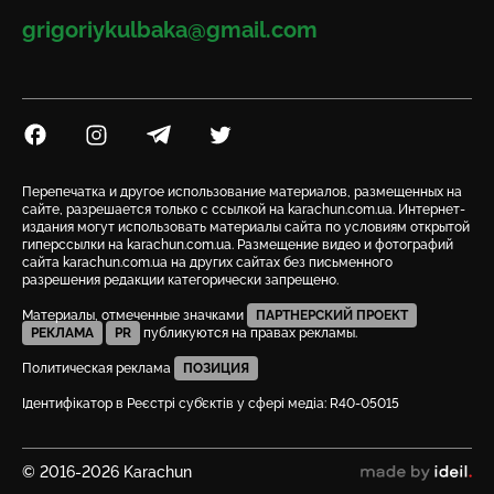
Email
grigoriykulbaka@gmail.com
Посилання на Facebook
Посилання на Instagram
Посилання на Telegram
Посилання на Twitter
Перепечатка и другое использование материалов, размещенных на
сайте, разрешается только с ссылкой на karachun.com.ua. Интернет-
издания могут использовать материалы сайта по условиям открытой
гиперссылки на karachun.com.ua. Размещение видео и фотографий
сайта karachun.com.ua на других сайтах без письменного
разрешения редакции категорически запрещено.
Материалы, отмеченные значками
ПАРТНЕРСКИЙ ПРОЕКТ
РЕКЛАМА
PR
публикуются на правах рекламы.
Политическая реклама
ПОЗИЦИЯ
Ідентифікатор в Реєстрі суб’єктів у сфері медіа: R40-05015
© 2016-2026 Karachun
сделано в ideil.