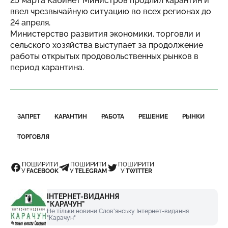
25 марта Кабинет Министров продлил карантин и
ввел чрезвычайную ситуацию во всех регионах до
24 апреля.
Министерство развития экономики, торговли и
сельского хозяйства выступает за продолжение
работы открытых продовольственных рынков в
период карантина.
ЗАПРЕТ
КАРАНТИН
РАБОТА
РЕШЕНИЕ
РЫНКИ
ТОРГОВЛЯ
ПОШИРИТИ
ПОШИРИТИ
ПОШИРИТИ
У
FACEBOOK
У
TELEGRAM
У
TWITTER
ІНТЕРНЕТ-ВИДАННЯ
"КАРАЧУН"
Не тільки новини Слов'янську Інтернет-видання
"Карачун"