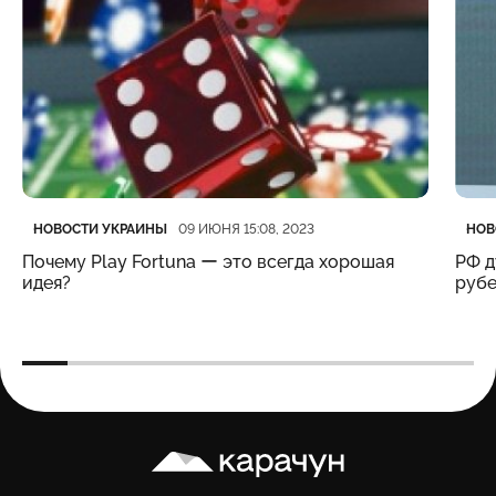
Категория
Дата публикации
Кате
Дата
НОВОСТИ УКРАИНЫ
НОВ
09 ИЮНЯ 15:08, 2023
Почему Play Fortuna ー это всегда хорошая
РФ д
идея?
рубе
Карачун