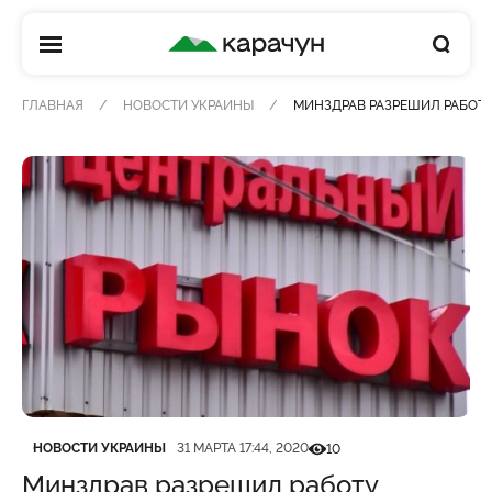
КАРАЧУН
ГЛАВНАЯ
НОВОСТИ УКРАИНЫ
МИНЗДРАВ РАЗРЕШИЛ РАБОТУ
Категория
Дата публикации
Кількість переглядів
НОВОСТИ УКРАИНЫ
31 МАРТА 17:44, 2020
10
Минздрав разрешил работу