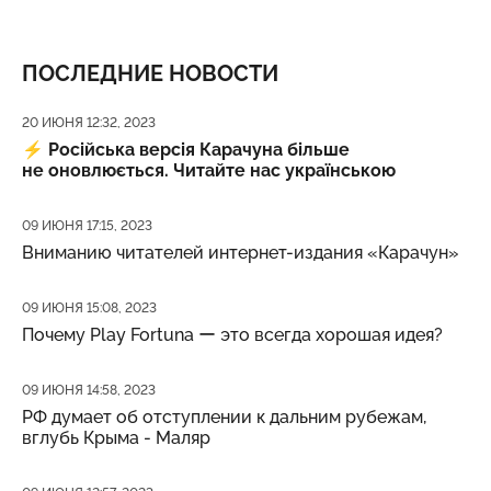
ПОСЛЕДНИЕ НОВОСТИ
Дата публикации
20 ИЮНЯ 12:32, 2023
⚡️
Російська версія Карачуна більше
не оновлюється. Читайте нас українською
Дата публикации
09 ИЮНЯ 17:15, 2023
Вниманию читателей интернет-издания «Карачун»
Дата публикации
09 ИЮНЯ 15:08, 2023
Почему Play Fortuna ー это всегда хорошая идея?
Дата публикации
09 ИЮНЯ 14:58, 2023
РФ думает об отступлении к дальним рубежам,
вглубь Крыма - Маляр
Дата публикации