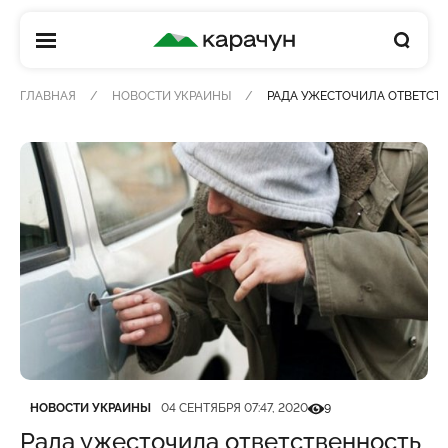
КАРАЧУН
ГЛАВНАЯ
НОВОСТИ УКРАИНЫ
РАДА УЖЕСТОЧИЛА ОТВЕТСТВ
Категория
Дата публикации
Кількість переглядів
НОВОСТИ УКРАИНЫ
04 СЕНТЯБРЯ 07:47, 2020
9
Рада ужесточила ответственность