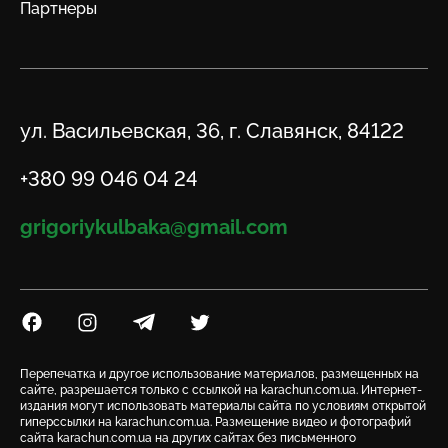
Партнеры
Адрес
ул. Васильевская, 36, г. Славянск, 84122
Телефон
+380 99 046 04 24
Email
grigoriykulbaka@gmail.com
Посилання на Facebook
Посилання на Instagram
Посилання на Telegram
Посилання на Twitter
Перепечатка и другое использование материалов, размещенных на
сайте, разрешается только с ссылкой на karachun.com.ua. Интернет-
издания могут использовать материалы сайта по условиям открытой
гиперссылки на karachun.com.ua. Размещение видео и фотографий
сайта karachun.com.ua на других сайтах без письменного