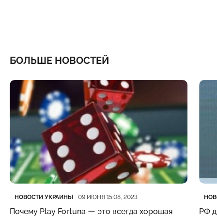
БОЛЬШЕ НОВОСТЕЙ
Категория
Дата публикации
Кате
Дата
НОВОСТИ УКРАИНЫ
НОВ
09 ИЮНЯ 15:08, 2023
Почему Play Fortuna ー это всегда хорошая
РФ д