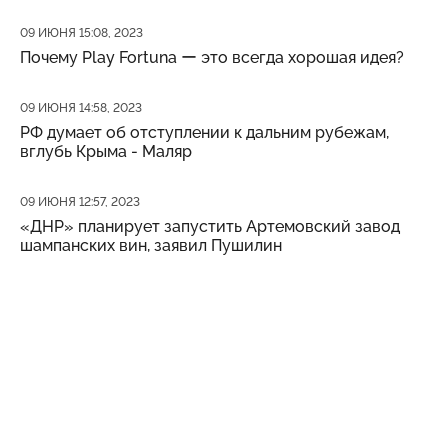
Дата публикации
09 ИЮНЯ 15:08, 2023
Почему Play Fortuna ー это всегда хорошая идея?
Дата публикации
09 ИЮНЯ 14:58, 2023
РФ думает об отступлении к дальним рубежам,
вглубь Крыма - Маляр
Дата публикации
09 ИЮНЯ 12:57, 2023
«ДНР» планирует запустить Артемовский завод
шампанских вин, заявил Пушилин