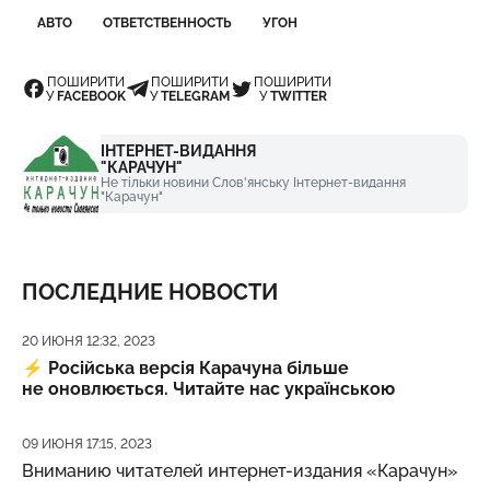
АВТО
ОТВЕТСТВЕННОСТЬ
УГОН
ПОШИРИТИ
ПОШИРИТИ
ПОШИРИТИ
У
FACEBOOK
У
TELEGRAM
У
TWITTER
ІНТЕРНЕТ-ВИДАННЯ
"КАРАЧУН"
Не тільки новини Слов'янську Інтернет-видання
"Карачун"
ПОСЛЕДНИЕ НОВОСТИ
Дата публикации
20 ИЮНЯ 12:32, 2023
⚡️
Російська версія Карачуна більше
не оновлюється. Читайте нас українською
Дата публикации
09 ИЮНЯ 17:15, 2023
Вниманию читателей интернет-издания «Карачун»