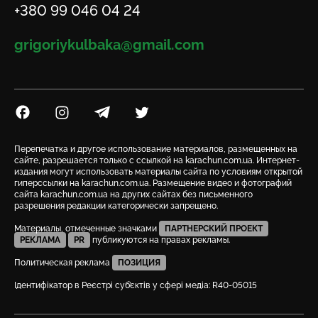
Телефон
+380 99 046 04 24
Email
grigoriykulbaka@gmail.com
Посилання на Facebook
Посилання на Instagram
Посилання на Telegram
Посилання на Twitter
Перепечатка и другое использование материалов, размещенных на
сайте, разрешается только с ссылкой на karachun.com.ua. Интернет-
издания могут использовать материалы сайта по условиям открытой
гиперссылки на karachun.com.ua. Размещение видео и фотографий
сайта karachun.com.ua на других сайтах без письменного
разрешения редакции категорически запрещено.
Материалы, отмеченные значками
ПАРТНЕРСКИЙ ПРОЕКТ
РЕКЛАМА
PR
публикуются на правах рекламы.
Политическая реклама
ПОЗИЦИЯ
Ідентифікатор в Реєстрі суб’єктів у сфері медіа: R40-05015