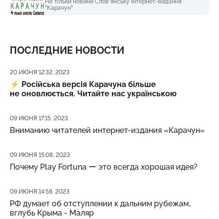
Не тільки новини Слов'янську Інтернет-видання
"Карачун"
ПОСЛЕДНИЕ НОВОСТИ
Дата публикации
20 ИЮНЯ 12:32, 2023
⚡️
Російська версія Карачуна більше
не оновлюється. Читайте нас українською
Дата публикации
09 ИЮНЯ 17:15, 2023
Вниманию читателей интернет-издания «Карачун»
Дата публикации
09 ИЮНЯ 15:08, 2023
Почему Play Fortuna ー это всегда хорошая идея?
Дата публикации
09 ИЮНЯ 14:58, 2023
РФ думает об отступлении к дальним рубежам,
вглубь Крыма - Маляр