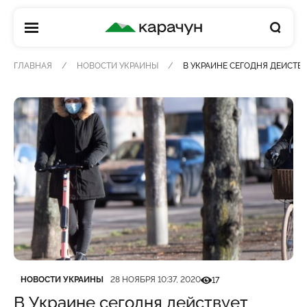
КАРАЧУН
ГЛАВНАЯ
НОВОСТИ УКРАИНЫ
В УКРАИНЕ СЕГОДНЯ ДЕЙСТВ
Категория
Дата публикации
Кількість переглядів
НОВОСТИ УКРАИНЫ
28 НОЯБРЯ 10:37, 2020
17
В Украине сегодня действует