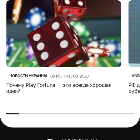
Категория
Дата публикации
Кате
Дата
НОВОСТИ УКРАИНЫ
НОВ
09 ИЮНЯ 15:08, 2023
Почему Play Fortuna ー это всегда хорошая
РФ д
идея?
рубе
Карачун