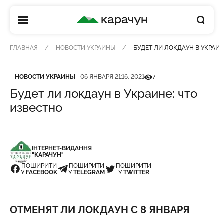
КАРАЧУН
ГЛАВНАЯ
НОВОСТИ УКРАИНЫ
БУДЕТ ЛИ ЛОКДАУН В УКРАИН
Категория
Дата публикации
Кількість переглядів
НОВОСТИ УКРАИНЫ
06 ЯНВАРЯ 21:16, 2021
7
Будет ли локдаун в Украине: что
известно
ІНТЕРНЕТ-ВИДАННЯ
"КАРАЧУН"
ПОШИРИТИ
ПОШИРИТИ
ПОШИРИТИ
У
FACEBOOK
У
TELEGRAM
У
TWITTER
ОТМЕНЯТ ЛИ ЛОКДАУН С 8 ЯНВАРЯ