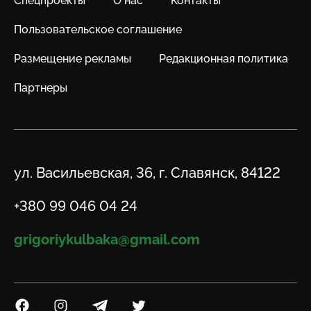
Спецпроекты
О нас
Контакты
Пользовательское соглашение
Размещение рекламы
Редакционная политика
Партнеры
Адрес
ул. Васильевская, 36, г. Славянск, 84122
Телефон
+380 99 046 04 24
Email
grigoriykulbaka@gmail.com
Посилання на Facebook
Посилання на Instagram
Посилання на Telegram
Посилання на Twitter