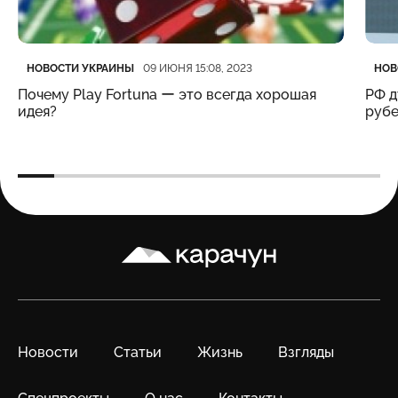
Категория
Дата публикации
Кате
Дата
НОВОСТИ УКРАИНЫ
НОВ
09 ИЮНЯ 15:08, 2023
Почему Play Fortuna ー это всегда хорошая
РФ д
идея?
рубе
Карачун
Новости
Статьи
Жизнь
Взгляды