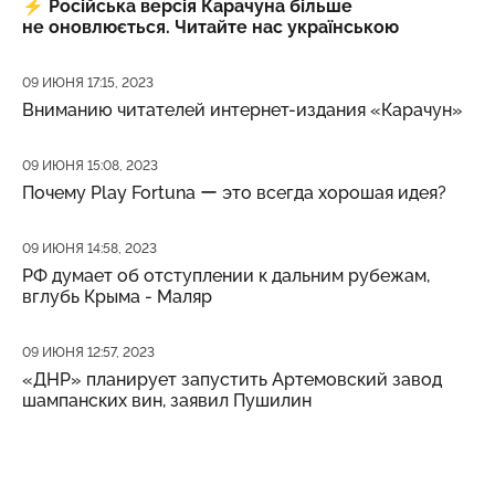
⚡️
Російська версія Карачуна більше
не оновлюється. Читайте нас українською
Дата публикации
09 ИЮНЯ 17:15, 2023
Вниманию читателей интернет-издания «Карачун»
Дата публикации
09 ИЮНЯ 15:08, 2023
Почему Play Fortuna ー это всегда хорошая идея?
Дата публикации
09 ИЮНЯ 14:58, 2023
РФ думает об отступлении к дальним рубежам,
вглубь Крыма - Маляр
Дата публикации
09 ИЮНЯ 12:57, 2023
«ДНР» планирует запустить Артемовский завод
шампанских вин, заявил Пушилин