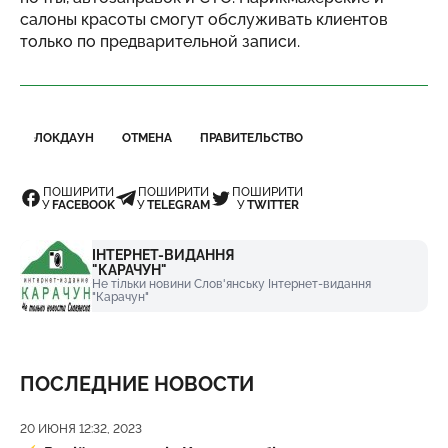
салоны красоты смогут обслуживать клиентов
только по предварительной записи.
ЛОКДАУН
ОТМЕНА
ПРАВИТЕЛЬСТВО
ПОШИРИТИ
ПОШИРИТИ
ПОШИРИТИ
У
FACEBOOK
У
TELEGRAM
У
TWITTER
ІНТЕРНЕТ-ВИДАННЯ
"КАРАЧУН"
Не тільки новини Слов'янську Інтернет-видання
"Карачун"
ПОСЛЕДНИЕ НОВОСТИ
Дата публикации
20 ИЮНЯ 12:32, 2023