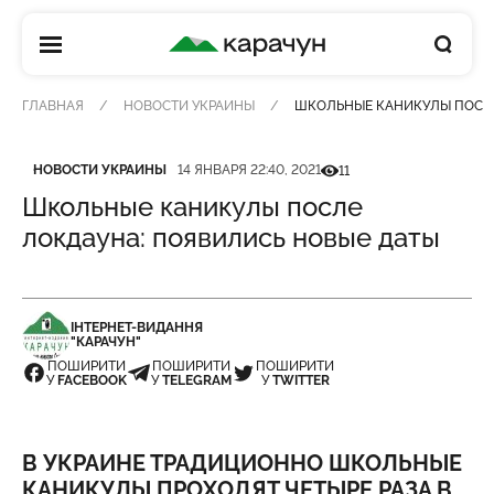
КАРАЧУН
ГЛАВНАЯ
НОВОСТИ УКРАИНЫ
ШКОЛЬНЫЕ КАНИКУЛЫ ПОСЛЕ
Категория
Дата публикации
Кількість переглядів
НОВОСТИ УКРАИНЫ
14 ЯНВАРЯ 22:40, 2021
11
Школьные каникулы после
локдауна: появились новые даты
ІНТЕРНЕТ-ВИДАННЯ
"КАРАЧУН"
ПОШИРИТИ
ПОШИРИТИ
ПОШИРИТИ
У
FACEBOOK
У
TELEGRAM
У
TWITTER
В УКРАИНЕ ТРАДИЦИОННО ШКОЛЬНЫЕ
КАНИКУЛЫ ПРОХОДЯТ ЧЕТЫРЕ РАЗА В