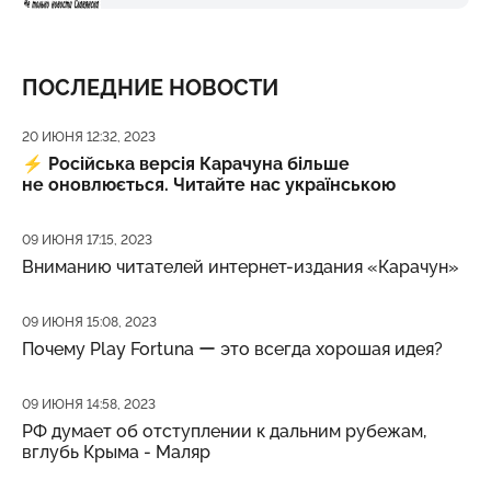
ПОСЛЕДНИЕ НОВОСТИ
Дата публикации
20 ИЮНЯ 12:32, 2023
⚡️
Російська версія Карачуна більше
не оновлюється. Читайте нас українською
Дата публикации
09 ИЮНЯ 17:15, 2023
Вниманию читателей интернет-издания «Карачун»
Дата публикации
09 ИЮНЯ 15:08, 2023
Почему Play Fortuna ー это всегда хорошая идея?
Дата публикации
09 ИЮНЯ 14:58, 2023
РФ думает об отступлении к дальним рубежам,
вглубь Крыма - Маляр