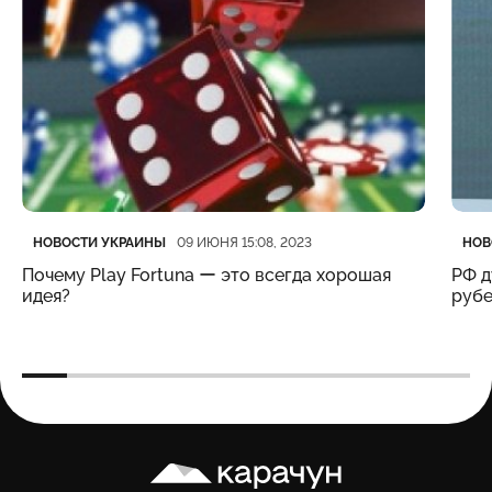
Категория
Дата публикации
Кате
Дата
НОВОСТИ УКРАИНЫ
НОВ
09 ИЮНЯ 15:08, 2023
Почему Play Fortuna ー это всегда хорошая
РФ д
идея?
рубе
Карачун