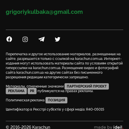
Email
grigoriykulbaka@gmail.com
Посилання на Facebook
Посилання на Instagram
Посилання на Telegram
Посилання на Twitter
Перепечатка и другое использование материалов, размещенных на
сайте, разрешается только с ссылкой на karachun.com.ua. Интернет-
издания могут использовать материалы сайта по условиям открытой
гиперссылки на karachun.com.ua. Размещение видео и фотографий
сайта karachun.com.ua на других сайтах без письменного
разрешения редакции категорически запрещено.
Материалы, отмеченные значками
ПАРТНЕРСКИЙ ПРОЕКТ
РЕКЛАМА
PR
публикуются на правах рекламы.
Политическая реклама
ПОЗИЦИЯ
Ідентифікатор в Реєстрі суб’єктів у сфері медіа: R40-05015
© 2016-2026 Karachun
сделано в ideil.