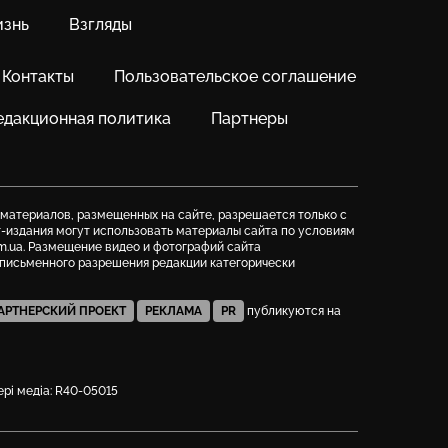
знь
Взгляды
Контакты
Пользовательское соглашение
едакционная политика
Партнеры
 материалов, размещенных на сайте, разрешается только с
т-издания могут использовать материалы сайта по условиям
m.ua. Размещение видео и фотографий сайта
з письменного разрешения редакции категорически
АРТНЕРСКИЙ ПРОЕКТ
РЕКЛАМА
PR
публикуются на
фері медіа: R40-05015