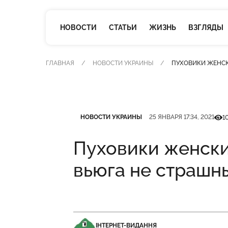
НОВОСТИ
СТАТЬИ
ЖИЗНЬ
ВЗГЛЯДЫ
ГЛАВНАЯ
НОВОСТИ УКРАИНЫ
ПУХОВИКИ ЖЕНСК
Категория
Дата публикации
Кіль
НОВОСТИ УКРАИНЫ
25 ЯНВАРЯ 17:34, 2021
1
Пуховики женски
вьюга не страшн
ІНТЕРНЕТ-ВИДАННЯ