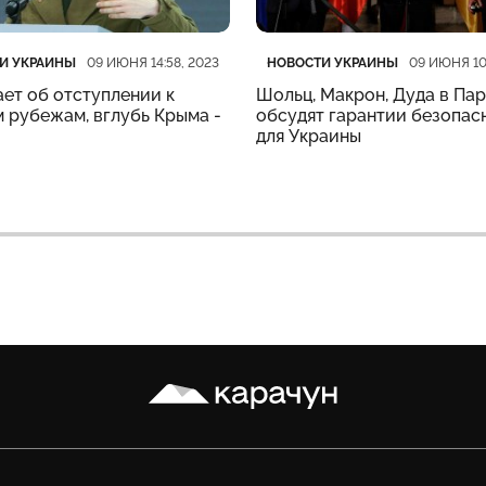
рия
убликации
Категория
Дата публикации
И УКРАИНЫ
НОВОСТИ УКРАИНЫ
09 ИЮНЯ 14:58, 2023
09 ИЮНЯ 10
ет об отступлении к
Шольц, Макрон, Дуда в Па
 рубежам, вглубь Крыма -
обсудят гарантии безопас
для Украины
Карачун