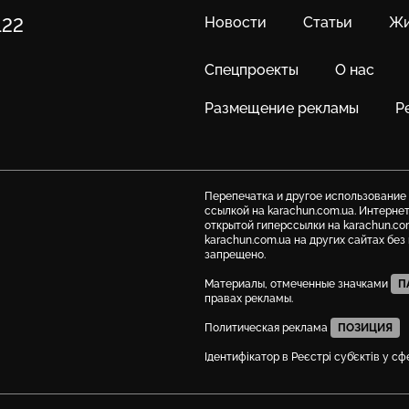
Новости
Статьи
Жи
122
Спецпроекты
О нас
Размещение рекламы
Р
Перепечатка и другое использование
ссылкой на karachun.com.ua. Интерне
открытой гиперссылки на karachun.co
karachun.com.ua на других сайтах бе
запрещено.
Материалы, отмеченные значками
П
правах рекламы.
Политическая реклама
ПОЗИЦИЯ
Ідентифікатор в Реєстрі суб’єктів у с