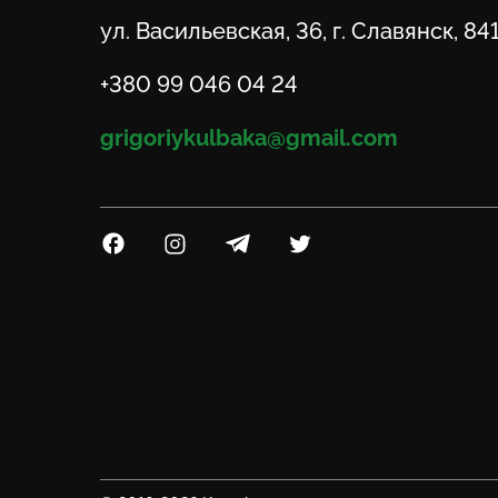
Адрес
ул. Васильевская, 36, г. Славянск, 84
Телефон
+380 99 046 04 24
Email
grigoriykulbaka@gmail.com
Посилання на Facebook
Посилання на Instagram
Посилання на Telegram
Посилання на Twitter