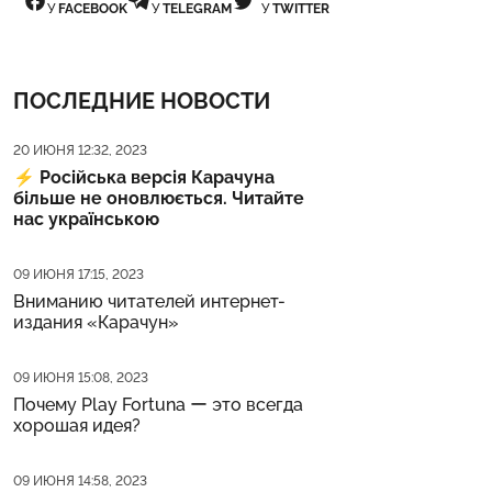
У
FACEBOOK
У
TELEGRAM
У
TWITTER
ПОСЛЕДНИЕ НОВОСТИ
Дата публикации
20 ИЮНЯ 12:32, 2023
⚡️
Російська версія Карачуна
більше не оновлюється. Читайте
нас українською
Дата публикации
09 ИЮНЯ 17:15, 2023
Вниманию читателей интернет-
издания «Карачун»
Дата публикации
09 ИЮНЯ 15:08, 2023
Почему Play Fortuna ー это всегда
хорошая идея?
Дата публикации
09 ИЮНЯ 14:58, 2023