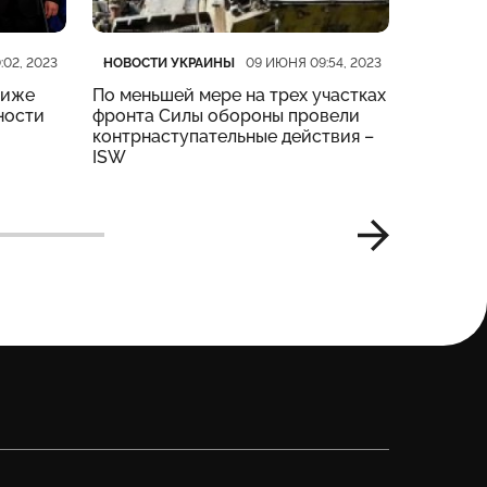
Категория
Дата публикации
Категор
Дата пу
НОВОСТИ УКРАИНЫ
НОВОСТ
:02, 2023
09 ИЮНЯ 09:54, 2023
риже
По меньшей мере на трех участках
На четы
ности
фронта Силы обороны провели
тяжелые
контрнаступательные действия –
Генштаб
ISW