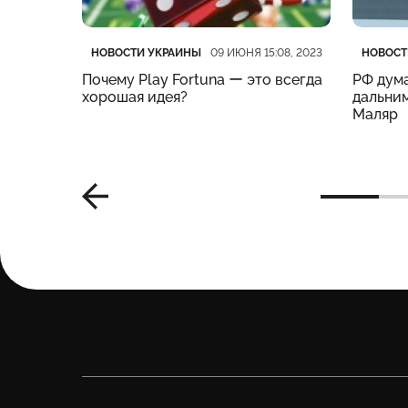
Категория
Дата публикации
Катего
Дата п
НОВОСТИ УКРАИНЫ
НОВОСТ
:19, 2023
09 ИЮНЯ 15:08, 2023
нес
Почему Play Fortuna ー это всегда
РФ дума
м –
хорошая идея?
дальним
Маляр