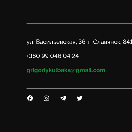
Адрес
ул. Васильевская, 36, г. Славянск, 84
Телефон
+380 99 046 04 24
Email
grigoriykulbaka@gmail.com
Посилання на Facebook
Посилання на Instagram
Посилання на Telegram
Посилання на Twitter