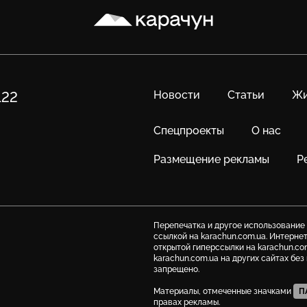
Карачун
Новости
Статьи
Жи
122
Спецпроекты
О нас
Размещение рекламы
Р
Перепечатка и другое использование
ссылкой на karachun.com.ua. Интерне
открытой гиперссылки на karachun.co
karachun.com.ua на других сайтах бе
запрещено.
Материалы, отмеченные значками
П
правах рекламы.