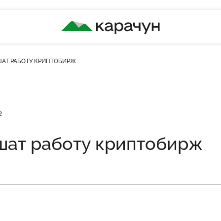
КАРАЧУН
ШАТ РАБОТУ КРИПТОБИРЖ
кість переглядів
2
шат работу криптобирж