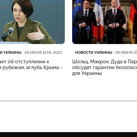
рия
убликации
Категория
Дата публикации
И УКРАИНЫ
НОВОСТИ УКРАИНЫ
09 ИЮНЯ 14:58, 2023
09 ИЮНЯ 10
ет об отступлении к
Шольц, Макрон, Дуда в Па
 рубежам, вглубь Крыма -
обсудят гарантии безопас
для Украины