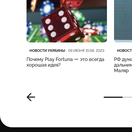
Категория
Дата публикации
Катего
Дата п
НОВОСТИ УКРАИНЫ
НОВОСТ
:19, 2023
09 ИЮНЯ 15:08, 2023
нес
Почему Play Fortuna ー это всегда
РФ дума
м –
хорошая идея?
дальним
Маляр