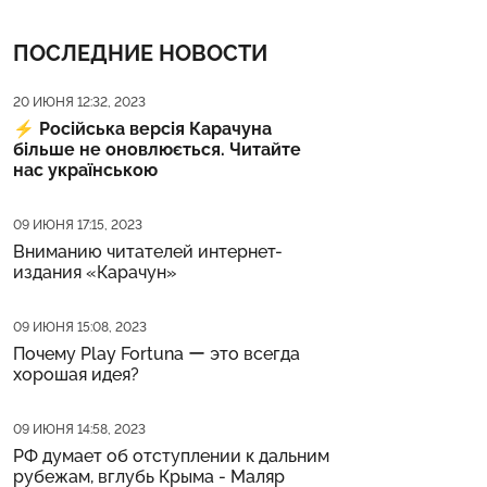
ПОСЛЕДНИЕ НОВОСТИ
Дата публикации
20 ИЮНЯ 12:32, 2023
⚡️
Російська версія Карачуна
більше не оновлюється. Читайте
нас українською
Дата публикации
09 ИЮНЯ 17:15, 2023
Вниманию читателей интернет-
издания «Карачун»
Дата публикации
09 ИЮНЯ 15:08, 2023
Почему Play Fortuna ー это всегда
хорошая идея?
Дата публикации
09 ИЮНЯ 14:58, 2023
РФ думает об отступлении к дальним
рубежам, вглубь Крыма - Маляр