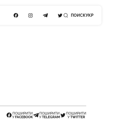
ПОСИЛАННЯ НА FACEBOOK
ПОСИЛАННЯ НА INSTAGRAM
ПОСИЛАННЯ НА TELEGRAM
ПОСИЛАННЯ НА TWITTER
ПОИСК
УКР
ПОШИРИТИ
ПОШИРИТИ
ПОШИРИТИ
У
FACEBOOK
У
TELEGRAM
У
TWITTER