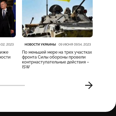
Категория
Дата публикации
Категор
Дата пу
НОВОСТИ УКРАИНЫ
НОВОСТ
:02, 2023
09 ИЮНЯ 09:54, 2023
риже
По меньшей мере на трех участках
На четы
ности
фронта Силы обороны провели
тяжелые
контрнаступательные действия –
Генштаб
ISW