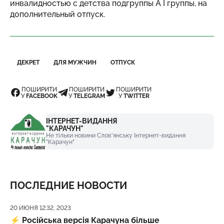
инвалидностью с детства подгруппы А I группы, на
дополнительный отпуск.
ДЕКРЕТ
ДЛЯ МУЖЧИН
ОТПУСК
ПОШИРИТИ
ПОШИРИТИ
ПОШИРИТИ
У
FACEBOOK
У
TELEGRAM
У
TWITTER
ІНТЕРНЕТ-ВИДАННЯ
"КАРАЧУН"
Не тільки новини Слов'янську Інтернет-видання
"Карачун"
ПОСЛЕДНИЕ НОВОСТИ
Дата публикации
20 ИЮНЯ 12:32, 2023
⚡️
Російська версія Карачуна більше