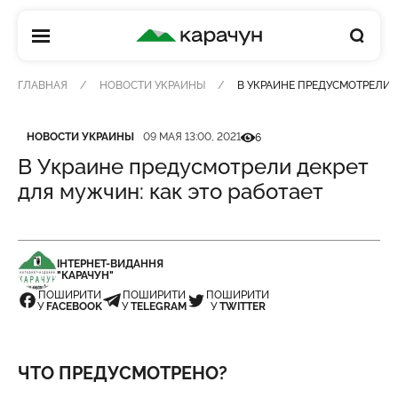
КАРАЧУН
ГЛАВНАЯ
НОВОСТИ УКРАИНЫ
В УКРАИНЕ ПРЕДУСМОТРЕЛИ Д
Категория
Дата публикации
Кількість переглядів
НОВОСТИ УКРАИНЫ
09 МАЯ 13:00, 2021
6
В Украине предусмотрели декрет
для мужчин: как это работает
ІНТЕРНЕТ-ВИДАННЯ
"КАРАЧУН"
ПОШИРИТИ
ПОШИРИТИ
ПОШИРИТИ
У
FACEBOOK
У
TELEGRAM
У
TWITTER
ЧТО ПРЕДУСМОТРЕНО?