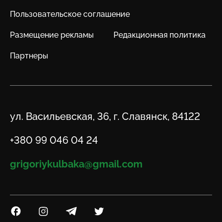
Пользовательское соглашение
Размещение рекламы
Редакционная политика
Партнеры
Адрес
ул. Васильевская, 36, г. Славянск, 84122
Телефон
+380 99 046 04 24
Email
grigoriykulbaka@gmail.com
Посилання на Facebook
Посилання на Instagram
Посилання на Telegram
Посилання на Twitter