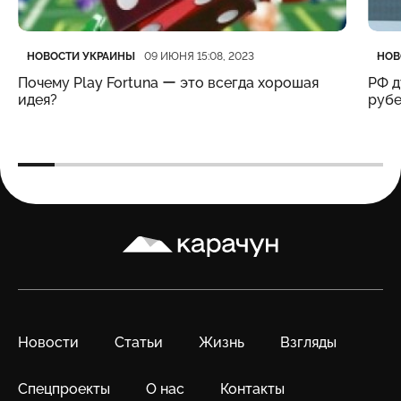
Категория
Дата публикации
Кате
Дата
НОВОСТИ УКРАИНЫ
НОВ
09 ИЮНЯ 15:08, 2023
Почему Play Fortuna ー это всегда хорошая
РФ д
идея?
рубе
Карачун
Новости
Статьи
Жизнь
Взгляды
Спецпроекты
О нас
Контакты