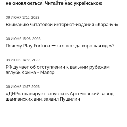
не оновлюється. Читайте нас українською
Дата публикации
09 ИЮНЯ 17:15, 2023
Вниманию читателей интернет-издания «Карачун»
Дата публикации
09 ИЮНЯ 15:08, 2023
Почему Play Fortuna ー это всегда хорошая идея?
Дата публикации
09 ИЮНЯ 14:58, 2023
РФ думает об отступлении к дальним рубежам,
вглубь Крыма - Маляр
Дата публикации
09 ИЮНЯ 12:57, 2023
«ДНР» планирует запустить Артемовский завод
шампанских вин, заявил Пушилин