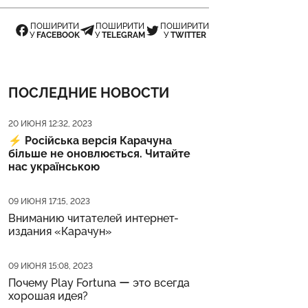
ПОШИРИТИ
ПОШИРИТИ
ПОШИРИТИ
У
FACEBOOK
У
TELEGRAM
У
TWITTER
ПОСЛЕДНИЕ НОВОСТИ
Дата публикации
20 ИЮНЯ 12:32, 2023
⚡️
Російська версія Карачуна
більше не оновлюється. Читайте
нас українською
Дата публикации
09 ИЮНЯ 17:15, 2023
Вниманию читателей интернет-
издания «Карачун»
Дата публикации
09 ИЮНЯ 15:08, 2023
Почему Play Fortuna ー это всегда
хорошая идея?