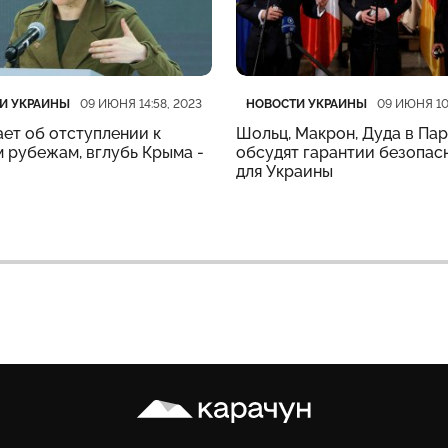
рия
убликации
Категория
Дата публикации
И УКРАИНЫ
НОВОСТИ УКРАИНЫ
09 ИЮНЯ 14:58, 2023
09 ИЮНЯ 10
ет об отступлении к
Шольц, Макрон, Дуда в Па
 рубежам, вглубь Крыма -
обсудят гарантии безопас
для Украины
Карачун