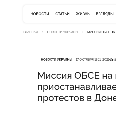
НОВОСТИ
СТАТЬИ
ЖИЗНЬ
ВЗГЛЯДЫ
ГЛАВНАЯ
НОВОСТИ УКРАИНЫ
МИССИЯ ОБСЕ НА 
Категория
Дата публикации
Кіль
НОВОСТИ УКРАИНЫ
17 ОКТЯБРЯ 18:11, 2021
11
Миссия ОБСЕ на 
приостанавливае
протестов в Дон