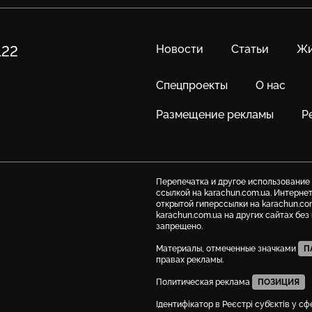
Новости
Статьи
Жи
122
Спецпроекты
О нас
Размещение рекламы
Р
Перепечатка и другое использование
ссылкой на karachun.com.ua. Интерне
открытой гиперссылки на karachun.co
karachun.com.ua на других сайтах бе
запрещено.
Материалы, отмеченные значками
П
правах рекламы.
Политическая реклама
ПОЗИЦИЯ
Ідентифікатор в Реєстрі суб’єктів у с