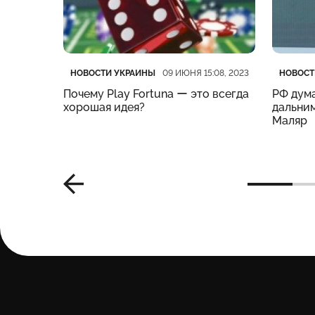
Категория
Дата публикации
Катего
Дата п
НОВОСТИ УКРАИНЫ
НОВОСТ
:19, 2023
09 ИЮНЯ 15:08, 2023
нес
Почему Play Fortuna ー это всегда
РФ дума
м –
хорошая идея?
дальним
Маляр