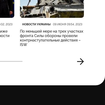
Категория
Дата публикации
Категор
Дата пу
НОВОСТИ УКРАИНЫ
НОВОСТ
:02, 2023
09 ИЮНЯ 09:54, 2023
риже
По меньшей мере на трех участках
На четы
ности
фронта Силы обороны провели
тяжелые
контрнаступательные действия –
Генштаб
ISW