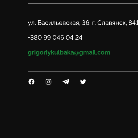
Адрес
ул. Васильевская, 36, г. Славянск, 84
Телефон
+380 99 046 04 24
Email
grigoriykulbaka@gmail.com
Посилання на Facebook
Посилання на Instagram
Посилання на Telegram
Посилання на Twitter