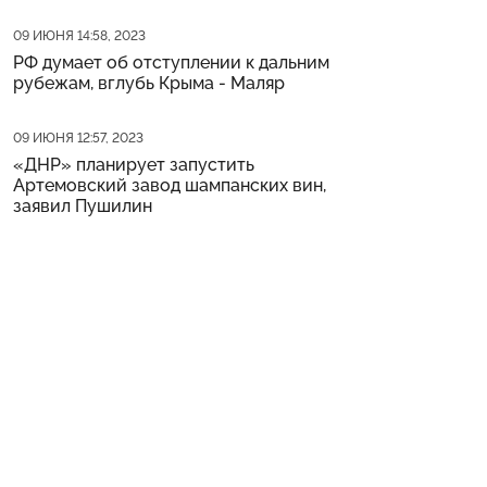
Дата публикации
09 ИЮНЯ 14:58, 2023
РФ думает об отступлении к дальним
рубежам, вглубь Крыма - Маляр
Дата публикации
09 ИЮНЯ 12:57, 2023
«ДНР» планирует запустить
Артемовский завод шампанских вин,
заявил Пушилин