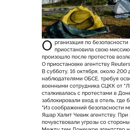
О
рганизация по безопасности 
приостановила свою миссию 
произошло после протестов возл
О приостановке агентству Reuter
В субботу, 16 октября, около 200
наблюдателями ОБСЕ, требуя осв
военными сотрудника СЦКК от "ЛН
сталкивалась с протестами в Дон
заблокировали вход в отель, где
"Из соображений безопасности мы
Яшар Халит Чевик агентству. При
почувствовали угрозы со сторон
Между тем Донецкое агентство н