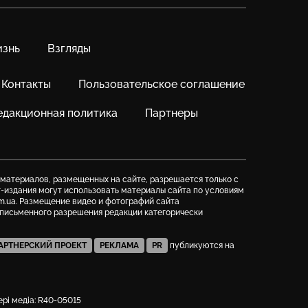
знь
Взгляды
Контакты
Пользовательское соглашение
едакционная политика
Партнеры
 материалов, размещенных на сайте, разрешается только с
т-издания могут использовать материалы сайта по условиям
m.ua. Размещение видео и фотографий сайта
з письменного разрешения редакции категорически
АРТНЕРСКИЙ ПРОЕКТ
РЕКЛАМА
PR
публикуются на
фері медіа: R40-05015