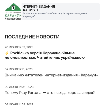
ІНТЕРНЕТ-ВИДАННЯ
"КАРАЧУН"
Не тільки новини Слов'янську Інтернет-видання
"Карачун"
ПОСЛЕДНИЕ НОВОСТИ
Дата публикации
20 ИЮНЯ 12:32, 2023
⚡️
Російська версія Карачуна більше
не оновлюється. Читайте нас українською
Дата публикации
09 ИЮНЯ 17:15, 2023
Вниманию читателей интернет-издания «Карачун»
Дата публикации
09 ИЮНЯ 15:08, 2023
Почему Play Fortuna ー это всегда хорошая идея?
Дата публикации
09 ИЮНЯ 14:58, 2023