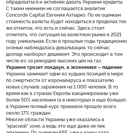
обрадоваться и активнее давать Украине кредиты.
С таким мнением не соглашается аналитик
Concorde Capital Евгения Ахтырко. По ее оценкам
стоимость валюты будет находиться в пределах тех
же отметок, что есть и сейчас. Здесь стоит
отметить, что ситуация на валютном рынке в 2021
году уникальная. Если в прошлые годы традиционно
осенью наблюдалась девальвация, то сейчас
доллар наоборот дешевеет. Это происходит в том
числе из-за рекордно высоких цен на газ.
Украине грозит локдаун, а экономике – падение
Украина занимает одни из худших позиций в мире
по смертности от коронавируса и показателю
новых случаев заражения на 1 000 человек. В то
время как в странах Европы вакцинированы уже
более 50% населения (а в некоторых и еще больше),
в Украине полный курс прививок прошло всего
около 17% граждан.
Многие области Украины уже оказались в
"красной" зоне, а ведь это еще даже не пик
эпидемии. По оценкам KSE, уже к концу года