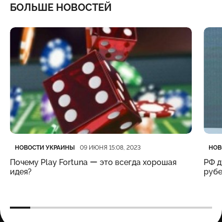
БОЛЬШЕ НОВОСТЕЙ
Категория
Дата публикации
Кате
Дата
НОВОСТИ УКРАИНЫ
НОВ
09 ИЮНЯ 15:08, 2023
Почему Play Fortuna ー это всегда хорошая
РФ д
идея?
рубе