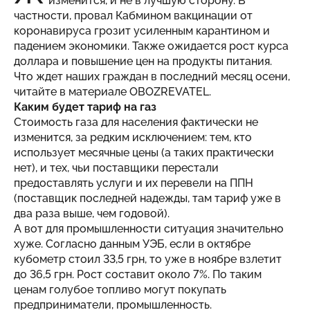
изменится, и не в лучшую сторону. В
частности, провал Кабмином вакцинации от
коронавируса грозит усиленным карантином и
падением экономики. Также ожидается рост курса
доллара и повышение цен на продукты питания.
Что ждет наших граждан в последний месяц осени,
читайте в материале
OBOZREVATEL
.
Каким будет тариф на газ
Стоимость газа для населения фактически не
изменится, за редким исключением: тем, кто
использует месячные цены (а таких практически
нет), и тех, чьи поставщики перестали
предоставлять услуги и их перевели на ППН
(поставщик последней надежды, там тариф уже в
два раза выше, чем годовой).
А вот для промышленности ситуация значительно
хуже. Согласно данным УЭБ, если в октябре
кубометр стоил 33,5 грн, то уже в ноябре взлетит
до 36,5 грн. Рост составит около 7%. По таким
ценам голубое топливо могут покупать
предприниматели, промышленность.