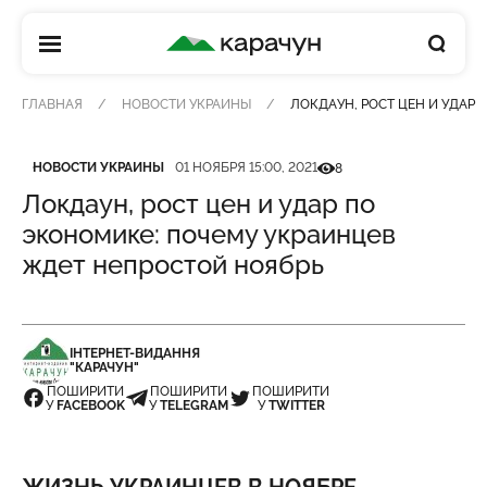
КАРАЧУН
ГЛАВНАЯ
НОВОСТИ УКРАИНЫ
ЛОКДАУН, РОСТ ЦЕН И УДАР
Категория
Дата публикации
Кількість переглядів
НОВОСТИ УКРАИНЫ
01 НОЯБРЯ 15:00, 2021
8
Локдаун, рост цен и удар по
экономике: почему украинцев
ждет непростой ноябрь
ІНТЕРНЕТ-ВИДАННЯ
"КАРАЧУН"
ПОШИРИТИ
ПОШИРИТИ
ПОШИРИТИ
У
FACEBOOK
У
TELEGRAM
У
TWITTER