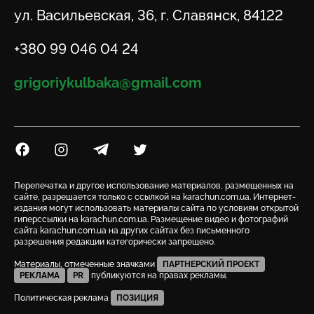
Адрес
ул. Васильевская, 36, г. Славянск, 84122
Телефон
+380 99 046 04 24
Email
grigoriykulbaka@gmail.com
Посилання на Facebook
Посилання на Instagram
Посилання на Telegram
Посилання на Twitter
Перепечатка и другое использование материалов, размещенных на
сайте, разрешается только с ссылкой на karachun.com.ua. Интернет-
издания могут использовать материалы сайта по условиям открытой
гиперссылки на karachun.com.ua. Размещение видео и фотографий
сайта karachun.com.ua на других сайтах без письменного
разрешения редакции категорически запрещено.
Материалы, отмеченные значками
ПАРТНЕРСКИЙ ПРОЕКТ
РЕКЛАМА
PR
публикуются на правах рекламы.
Политическая реклама
ПОЗИЦИЯ