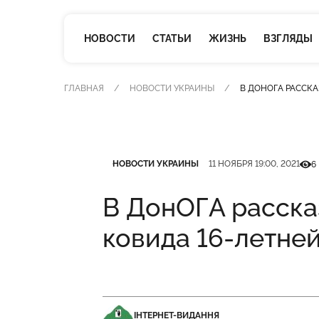
НОВОСТИ
СТАТЬИ
ЖИЗНЬ
ВЗГЛЯДЫ
ГЛАВНАЯ
НОВОСТИ УКРАИНЫ
В ДОНОГА РАССКА
Категория
Дата публикации
Кіль
НОВОСТИ УКРАИНЫ
11 НОЯБРЯ 19:00, 2021
6
В ДонОГА расска
ковида 16-летне
ІНТЕРНЕТ-ВИДАННЯ