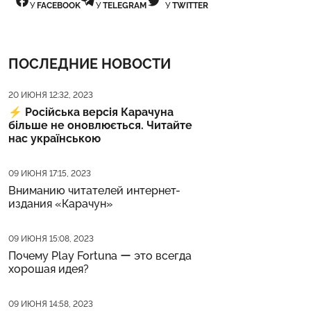
У
FACEBOOK
У
TELEGRAM
У
TWITTER
ПОСЛЕДНИЕ НОВОСТИ
Дата публикации
20 ИЮНЯ 12:32, 2023
⚡️
Російська версія Карачуна
більше не оновлюється. Читайте
нас українською
Дата публикации
09 ИЮНЯ 17:15, 2023
Вниманию читателей интернет-
издания «Карачун»
Дата публикации
09 ИЮНЯ 15:08, 2023
Почему Play Fortuna ー это всегда
хорошая идея?
Дата публикации
09 ИЮНЯ 14:58, 2023