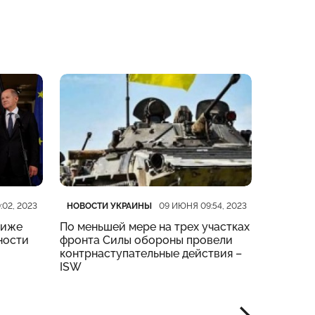
Категория
Дата публикации
Категор
Дата пу
НОВОСТИ УКРАИНЫ
НОВОСТ
:02, 2023
09 ИЮНЯ 09:54, 2023
риже
По меньшей мере на трех участках
На четы
ности
фронта Силы обороны провели
тяжелые
контрнаступательные действия –
Генштаб
ISW