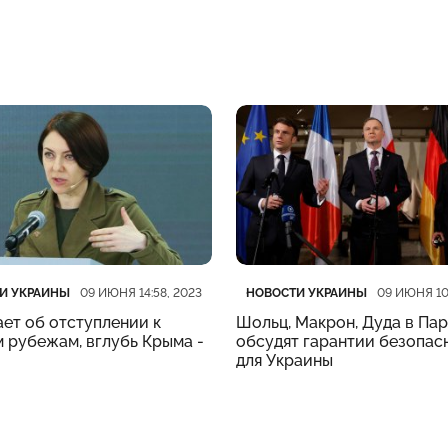
рия
убликации
Категория
Дата публикации
И УКРАИНЫ
НОВОСТИ УКРАИНЫ
09 ИЮНЯ 14:58, 2023
09 ИЮНЯ 10
ет об отступлении к
Шольц, Макрон, Дуда в Па
 рубежам, вглубь Крыма -
обсудят гарантии безопас
для Украины