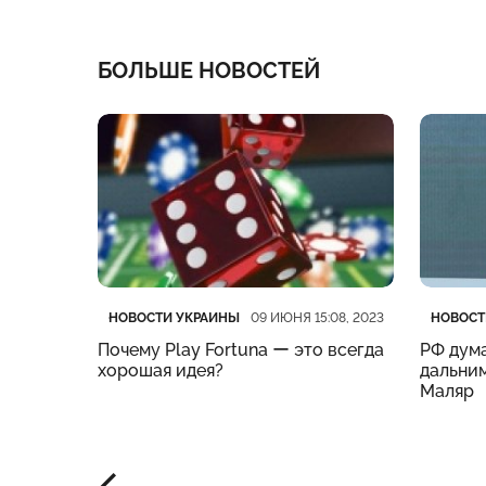
БОЛЬШЕ НОВОСТЕЙ
Категория
Дата публикации
Катего
Дата п
НОВОСТИ УКРАИНЫ
НОВОСТ
:19, 2023
09 ИЮНЯ 15:08, 2023
нес
Почему Play Fortuna ー это всегда
РФ дума
м –
хорошая идея?
дальним
Маляр