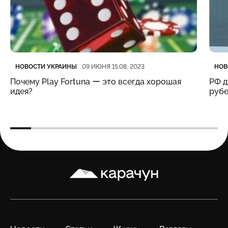
Категория
Дата публикации
Кате
Дата
НОВОСТИ УКРАИНЫ
НОВ
09 ИЮНЯ 15:08, 2023
Почему Play Fortuna ー это всегда хорошая
РФ д
идея?
рубе
Карачун