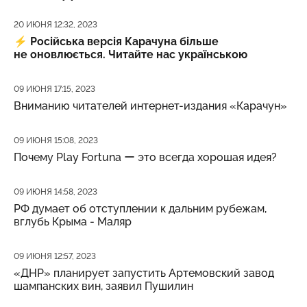
Дата публикации
20 ИЮНЯ 12:32, 2023
⚡️
Російська версія Карачуна більше
не оновлюється. Читайте нас українською
Дата публикации
09 ИЮНЯ 17:15, 2023
Вниманию читателей интернет-издания «Карачун»
Дата публикации
09 ИЮНЯ 15:08, 2023
Почему Play Fortuna ー это всегда хорошая идея?
Дата публикации
09 ИЮНЯ 14:58, 2023
РФ думает об отступлении к дальним рубежам,
вглубь Крыма - Маляр
Дата публикации
09 ИЮНЯ 12:57, 2023
«ДНР» планирует запустить Артемовский завод
шампанских вин, заявил Пушилин