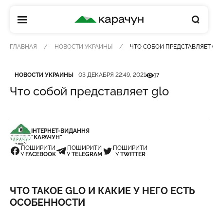
КАРАЧУН
ГЛАВНАЯ
НОВОСТИ УКРАИНЫ
ЧТО СОБОЙ ПРЕДСТАВЛЯЕТ G
Категория
Дата публикации
Кількість переглядів
НОВОСТИ УКРАИНЫ
03 ДЕКАБРЯ 22:49, 2021
17
Что собой представляет glo
ІНТЕРНЕТ-ВИДАННЯ
"КАРАЧУН"
ПОШИРИТИ
ПОШИРИТИ
ПОШИРИТИ
У
FACEBOOK
У
TELEGRAM
У
TWITTER
ЧТО ТАКОЕ GLO И КАКИЕ У НЕГО ЕСТЬ
ОСОБЕННОСТИ