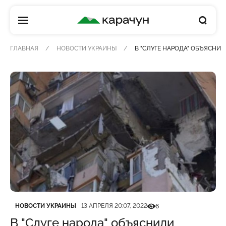
КАРАЧУН
ГЛАВНАЯ
НОВОСТИ УКРАИНЫ
В "СЛУГЕ НАРОДА" ОБЪЯСН
Категория
Дата публикации
Кількість переглядів
НОВОСТИ УКРАИНЫ
13 АПРЕЛЯ 20:07, 2022
6
В "Слуге народа" объяснили