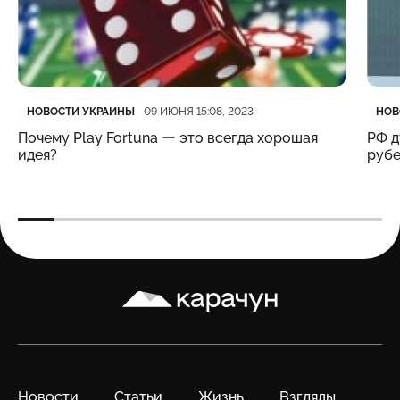
Категория
Дата публикации
Кате
Дата
НОВОСТИ УКРАИНЫ
НОВ
09 ИЮНЯ 15:08, 2023
Почему Play Fortuna ー это всегда хорошая
РФ д
идея?
рубе
Карачун
Новости
Статьи
Жизнь
Взгляды