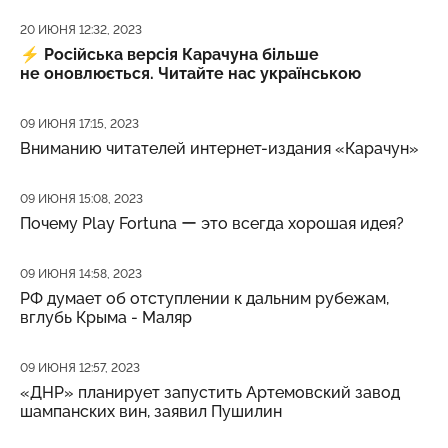
Дата публикации
20 ИЮНЯ 12:32, 2023
⚡️
Російська версія Карачуна більше
не оновлюється. Читайте нас українською
Дата публикации
09 ИЮНЯ 17:15, 2023
Вниманию читателей интернет-издания «Карачун»
Дата публикации
09 ИЮНЯ 15:08, 2023
Почему Play Fortuna ー это всегда хорошая идея?
Дата публикации
09 ИЮНЯ 14:58, 2023
РФ думает об отступлении к дальним рубежам,
вглубь Крыма - Маляр
Дата публикации
09 ИЮНЯ 12:57, 2023
«ДНР» планирует запустить Артемовский завод
шампанских вин, заявил Пушилин