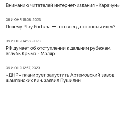
Вниманию читателей интернет-издания «Карачун»
Дата публикации
09 ИЮНЯ 15:08, 2023
Почему Play Fortuna ー это всегда хорошая идея?
Дата публикации
09 ИЮНЯ 14:58, 2023
РФ думает об отступлении к дальним рубежам,
вглубь Крыма - Маляр
Дата публикации
09 ИЮНЯ 12:57, 2023
«ДНР» планирует запустить Артемовский завод
шампанских вин, заявил Пушилин