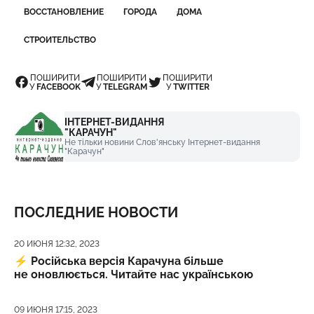
ВОССТАНОВЛЕНИЕ
ГОРОДА
ДОМА
СТРОИТЕЛЬСТВО
ПОШИРИТИ
ПОШИРИТИ
ПОШИРИТИ
У
FACEBOOK
У
TELEGRAM
У
TWITTER
ІНТЕРНЕТ-ВИДАННЯ
"КАРАЧУН"
Не тільки новини Слов'янську Інтернет-видання
"Карачун"
ПОСЛЕДНИЕ НОВОСТИ
Дата публикации
20 ИЮНЯ 12:32, 2023
⚡️
Російська версія Карачуна більше
не оновлюється. Читайте нас українською
Дата публикации
09 ИЮНЯ 17:15, 2023