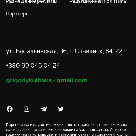
Размещение рекламы
Редакционная политика
Партнеры
Адрес
ул. Васильевская, 36, г. Славянск, 84122
Телефон
+380 99 046 04 24
Email
grigoriykulbaka@gmail.com
Посилання на Facebook
Посилання на Instagram
Посилання на Telegram
Посилання на Twitter
Перепечатка и другое использование материалов, размещенных на
сайте, разрешается только с ссылкой на karachun.com.ua. Интернет-
издания могут использовать материалы сайта по условиям открытой