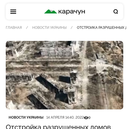
КАРАЧУН
ГЛАВНАЯ
НОВОСТИ УКРАИНЫ
ОТСТРОЙКА РАЗРУШЕННЫХ Д
Категория
Дата публикации
Кількість переглядів
НОВОСТИ УКРАИНЫ
14 АПРЕЛЯ 14:40, 2022
9
Отстройка разрушенных домов