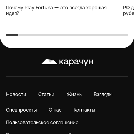
Почему Play Fortuna ー это всегда хорошая
РФ д
идея?
рубе
Карачун
Новости
Статьи
Жизнь
Взгляды
Спецпроекты
О нас
Контакты
Пользовательское соглашение